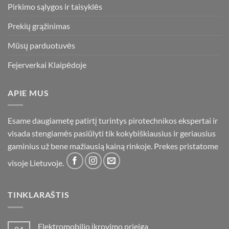
Pirkimo sąlygos ir taisyklės
Prekių grąžinimas
Mūsų parduotuvės
Fejerverkai Klaipėdoje
APIE MUS
Esame daugiametę patirtį turintys pirotechnikos ekspertai ir
visada stengiamės pasiūlyti tik kokybiškiausius ir geriausius
gaminius už bene mažiausią kainą rinkoje. Prekes pristatome
visoje Lietuvoje.
TINKLARAŠTIS
Elektromobilio įkrovimo prieiga