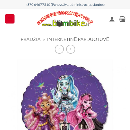
Skip
+370 64677510 (Panevėžys, administracija, siuntos)
to
content
PRADŽIA
»
INTERNETINĖ PARDUOTUVĖ