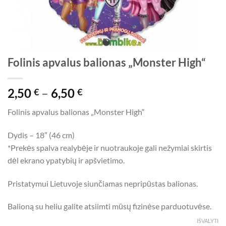
Folinis apvalus balionas „Monster High“
Price
2,50
–
6,50
€
€
range:
Folinis apvalus balionas „Monster High“
2,50 €
through
Dydis – 18″ (46 cm)
6,50 €
*Prekės spalva realybėje ir nuotraukoje gali nežymiai skirtis
dėl ekrano ypatybių ir apšvietimo.
Pristatymui Lietuvoje siunčiamas nepripūstas balionas.
Balioną su heliu galite atsiimti mūsų fizinėse parduotuvėse.
IŠVALYTI