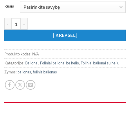
Rūšis
produkto kiekis: Folinis apvalus balionas „Monster High“
Į KREPŠELĮ
Produkto kodas:
N/A
Kategorijos:
Balionai
,
Foliniai balionai be helio
,
Foliniai balionai su heliu
Žymos:
balionas
,
folinis balionas