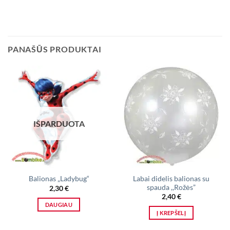
PANAŠŪS PRODUKTAI
IŠPARDUOTA
Labai didelis balionas su
Balionas „Ladybug“
spauda ,,Rožės”
2,30
€
2,40
€
DAUGIAU
Į KREPŠELĮ