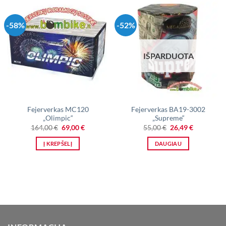
-58%
-52%
IŠPARDUOTA
Fejerverkas MC120
Fejerverkas BA19-3002
„Olimpic“
„Supreme“
Original
Current
Original
Current
164,00
€
69,00
€
55,00
€
26,49
€
price
price
price
price
was:
is:
was:
is:
Į KREPŠELĮ
DAUGIAU
164,00 €.
69,00 €.
55,00 €.
26,49 €.