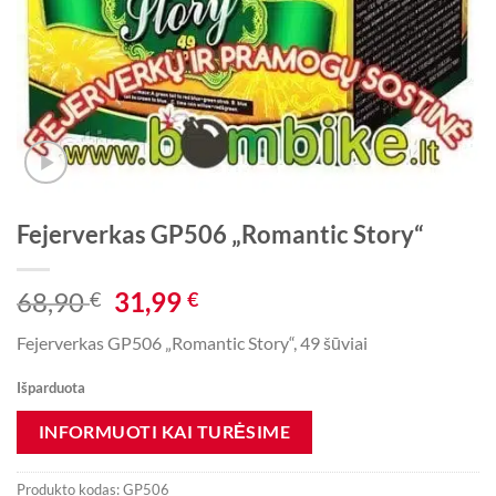
Fejerverkas GP506 „Romantic Story“
Original
Current
68,90
31,99
€
€
price
price
Fejerverkas GP506 „Romantic Story“, 49 šūviai
was:
is:
68,90 €.
31,99 €.
Išparduota
Produkto kodas:
GP506