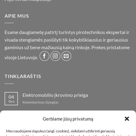
APIE MUS
Esame daugiametę patirtį turintys pirotechnikos ekspertai ir
visada stengiamės pasiūlyti tik kokybiškiausius ir geriausius
gaminius už bene mažiausią kainą rinkoje. Prekes pristatome
visoje Lietuvoje.
TINKLARAŠTIS
Elektromobilio įkrovimo prieiga
04
Gru
įraše
Komentavimas išjungtas
Elektromobilio
įkrovimo
Nauja fejerverkų parduotuvė Klaipedoje!
19
prieiga
Gerbiame jūsų privatumą
Lap
įraše
Komentavimas išjungtas
Nauja
Mes naudojame slapukus (angl. cookies), siekdami užtikrinti geriausią
fejerverkų
Kaip fotografuoti fejerverkus