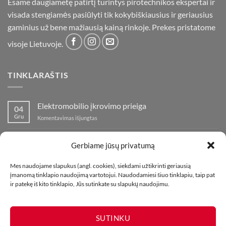
Esame daugiametę patirtį turintys pirotechnikos ekspertai ir
visada stengiamės pasiūlyti tik kokybiškiausius ir geriausius
gaminius už bene mažiausią kainą rinkoje. Prekes pristatome
visoje Lietuvoje.
TINKLARAŠTIS
Elektromobilio įkrovimo prieiga
04
Gru
įraše
Komentavimas išjungtas
Elektromobilio
įkrovimo
Nauja fejerverkų parduotuvė Klaipedoje!
19
prieiga
Gerbiame jūsų privatumą
Lap
įraše
Komentavimas išjungtas
Nauja
Mes naudojame slapukus (angl. cookies), siekdami užtikrinti geriausią
fejerverkų
Kaip fotografuoti fejerverkus
01
įmanomą tinklapio naudojimą vartotojui. Naudodamiesi šiuo tinklapiu, taip pat
parduotuvė
Lap
įraše
ir patekę iš kito tinklapio, Jūs sutinkate su slapukų naudojimu.
Komentavimas išjungtas
Klaipedoje!
Kaip
fotografuoti
fejerverkus
SUTINKU