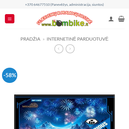
Skip
+370 64677510 (Panevėžys, administracija, siuntos)
to
content
PRADŽIA
»
INTERNETINĖ PARDUOTUVĖ
-58%