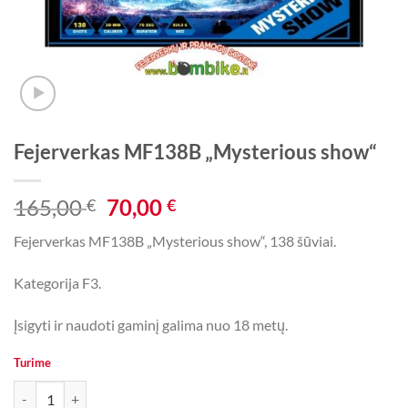
Fejerverkas MF138B „Mysterious show“
Original
Current
165,00
70,00
€
€
price
price
Fejerverkas MF138B „Mysterious show“, 138 šūviai.
was:
is:
165,00 €.
70,00 €.
Kategorija F3.
Įsigyti ir naudoti gaminį galima nuo 18 metų.
Turime
produkto kiekis: Fejerverkas MF138B „Mysterious show“