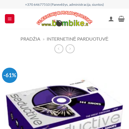
Skip
+370 64677510 (Panevėžys, administracija, siuntos)
to
content
PRADŽIA
»
INTERNETINĖ PARDUOTUVĖ
-61%