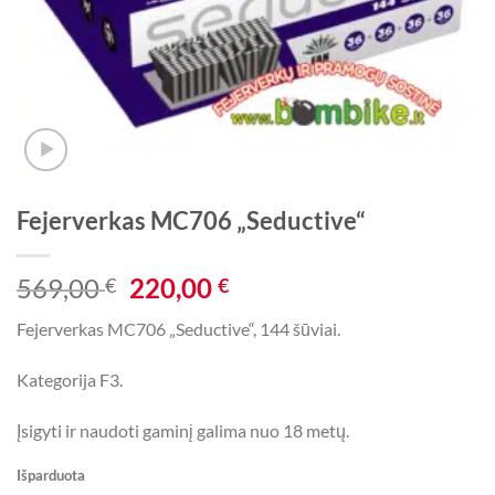
Fejerverkas MC706 „Seductive“
Original
Current
569,00
220,00
€
€
price
price
Fejerverkas MC706 „Seductive“, 144 šūviai.
was:
is:
569,00 €.
220,00 €.
Kategorija F3.
Įsigyti ir naudoti gaminį galima nuo 18 metų.
Išparduota