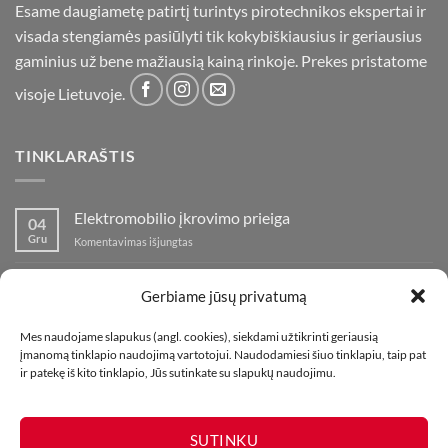
Esame daugiametę patirtį turintys pirotechnikos ekspertai ir
visada stengiamės pasiūlyti tik kokybiškiausius ir geriausius
gaminius už bene mažiausią kainą rinkoje. Prekes pristatome
visoje Lietuvoje.
TINKLARAŠTIS
Elektromobilio įkrovimo prieiga
04
Gru
įraše
Komentavimas išjungtas
Elektromobilio
įkrovimo
Nauja fejerverkų parduotuvė Klaipedoje!
19
prieiga
Gerbiame jūsų privatumą
Lap
įraše
Komentavimas išjungtas
Nauja
Mes naudojame slapukus (angl. cookies), siekdami užtikrinti geriausią
fejerverkų
Kaip fotografuoti fejerverkus
01
įmanomą tinklapio naudojimą vartotojui. Naudodamiesi šiuo tinklapiu, taip pat
parduotuvė
Lap
įraše
Komentavimas išjungtas
ir patekę iš kito tinklapio, Jūs sutinkate su slapukų naudojimu.
Klaipedoje!
Kaip
fotografuoti
fejerverkus
SUTINKU