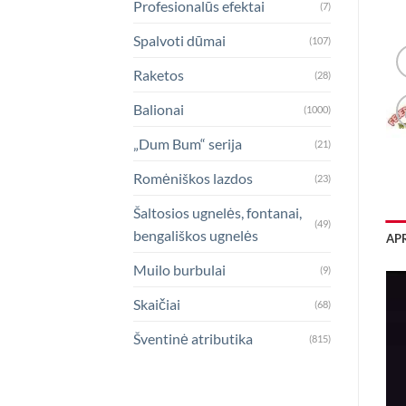
Profesionalūs efektai
(7)
Spalvoti dūmai
(107)
Raketos
(28)
Balionai
(1000)
„Dum Bum“ serija
(21)
Romėniškos lazdos
(23)
Šaltosios ugnelės, fontanai,
(49)
bengališkos ugnelės
AP
Muilo burbulai
(9)
Skaičiai
(68)
Šventinė atributika
(815)