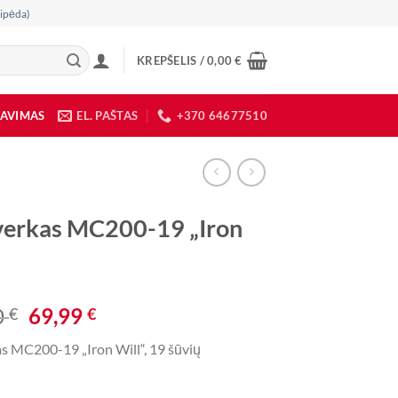
ipėda)
KREPŠELIS /
0,00
€
DAVIMAS
EL. PAŠTAS
+370 64677510
verkas MC200-19 „Iron
Original
Current
0
69,99
€
€
price
price
as MC200-19 „Iron Will“, 19 šūvių
was:
is:
133,00 €.
69,99 €.