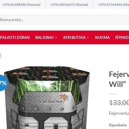
+370 60188280 (Kaunas)
+370 60016691 (Šiauliai)
+370 65764466 (Kla
SPALVOTI DŪMAI
BALIONAI
ATRIBUTIKA
NUOMA
IŠPAR
Ė
Fejer
7%
Will“
133,0
Fejerverk
Išparduota