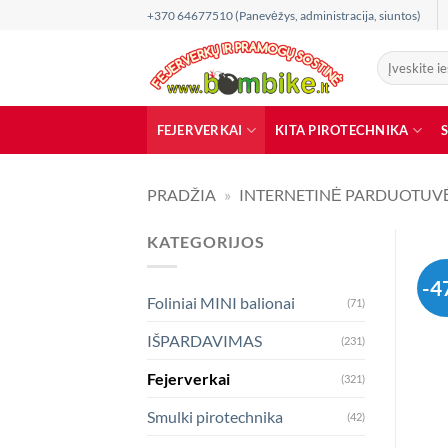
Skip
+370 64677510 (Panevėžys, administracija, siuntos)
to
content
Ieškoti:
FEJERVERKAI
KITA PIROTECHNIKA
PRADŽIA
»
INTERNETINĖ PARDUOTUV
KATEGORIJOS
-4
Foliniai MINI balionai
(71)
IŠPARDAVIMAS
(231)
Fejerverkai
(321)
Smulki pirotechnika
(42)