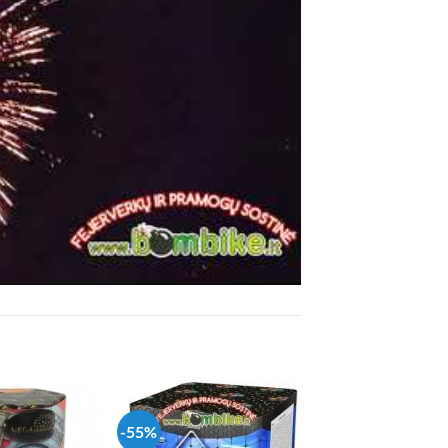
-55%
-48%