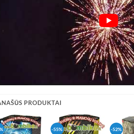
ANAŠŪS PRODUKTAI
6%
-55%
-52%