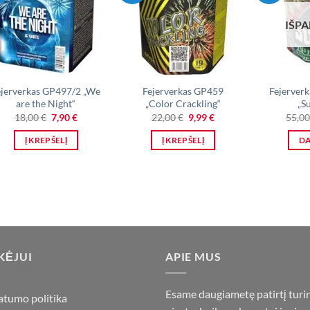
IŠP
ejerverkas GP497/2 „We
Fejerverkas GP459
Fejerver
are the Night“
„Color Crackling“
„S
Original
Current
Original
Current
18,00
€
7,90
€
22,00
€
9,99
€
55,0
price
price
price
price
was:
is:
was:
is:
Į KREPŠELĮ
Į KREPŠELĮ
D
18,00 €.
7,90 €.
22,00 €.
9,99 €.
KĖJUI
APIE MUS
Esame daugiametę patirtį turi
atumo politika