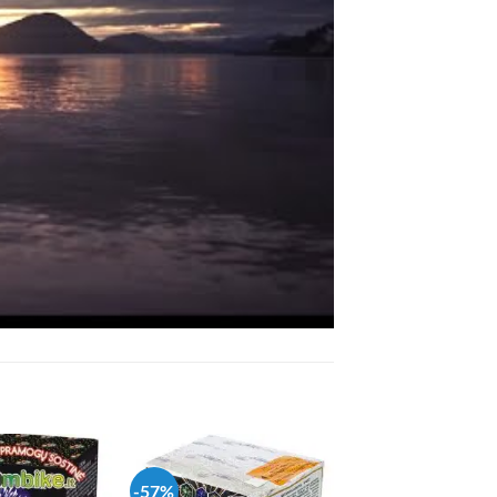
-57%
-47%