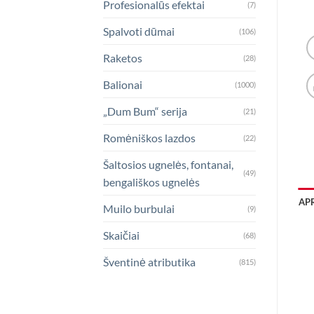
Profesionalūs efektai
(7)
Spalvoti dūmai
(106)
Raketos
(28)
Balionai
(1000)
„Dum Bum“ serija
(21)
Romėniškos lazdos
(22)
Šaltosios ugnelės, fontanai,
(49)
bengališkos ugnelės
AP
Muilo burbulai
(9)
Skaičiai
(68)
Šventinė atributika
(815)