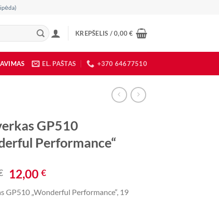
ipėda)
KREPŠELIS /
0,00
€
DAVIMAS
EL. PAŠTAS
+370 64677510
verkas GP510
erful Performance“
Original
Current
12,00
€
€
price
price
as GP510 „Wonderful Performance“, 19
was:
is:
36,00 €.
12,00 €.