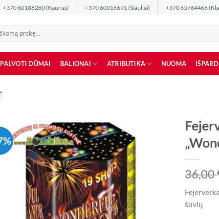
+370 60188280 (Kaunas)
+370 60016691 (Šiauliai)
+370 65764466 (Kla
SPALVOTI DŪMAI
BALIONAI
ATRIBUTIKA
NUOMA
IŠPAR
Ė
Fejer
7%
„Wond
36,00
Fejerverk
šūvių