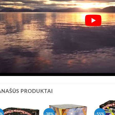
ANAŠŪS PRODUKTAI
1%
-38%
-55%