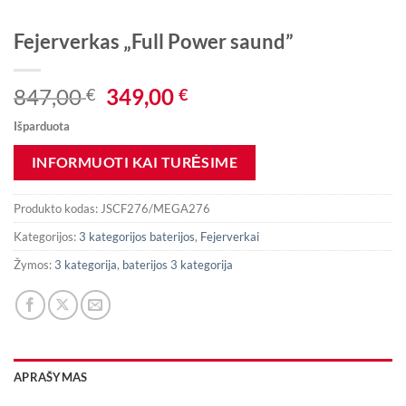
Fejerverkas „Full Power saund”
Original
Current
847,00
349,00
€
€
price
price
Išparduota
was:
is:
847,00 €.
349,00 €.
Produkto kodas:
JSCF276/MEGA276
Kategorijos:
3 kategorijos baterijos
,
Fejerverkai
Žymos:
3 kategorija
,
baterijos 3 kategorija
APRAŠYMAS