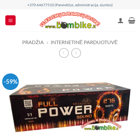
Skip
+370 64677510 (Panevėžys, administracija, siuntos)
to
content
PRADŽIA
»
INTERNETINĖ PARDUOTUVĖ
-59%