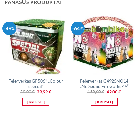
PANAŠŪS PRODUKTAI
-49%
-64%
Fejerverkas GP506* „Colour
Fejerverkas C4925NO14
special“
„No Sound Fireworks 49“
Original
Current
Original
Current
59,00
€
29,99
€
118,00
€
42,00
€
price
price
price
price
was:
is:
was:
is:
Į KREPŠELĮ
Į KREPŠELĮ
59,00 €.
29,99 €.
118,00 €.
42,00 €.