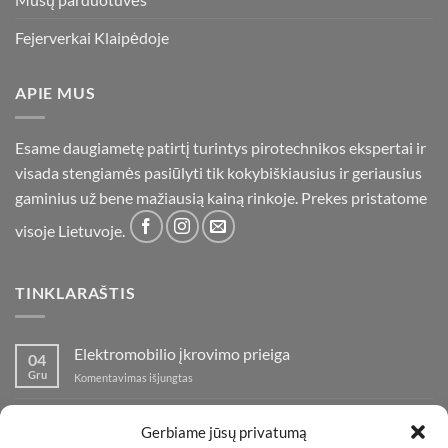
Fejerverkai Klaipėdoje
APIE MUS
Esame daugiametę patirtį turintys pirotechnikos ekspertai ir
visada stengiamės pasiūlyti tik kokybiškiausius ir geriausius
gaminius už bene mažiausią kainą rinkoje. Prekes pristatome
visoje Lietuvoje.
TINKLARAŠTIS
Elektromobilio įkrovimo prieiga
04
Gru
įraše
Komentavimas išjungtas
Elektromobilio
įkrovimo
Nauja fejerverkų parduotuvė Klaipedoje!
19
prieiga
Gerbiame jūsų privatumą
Lap
įraše
Komentavimas išjungtas