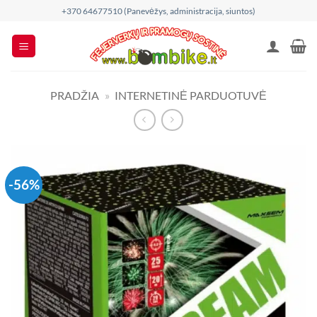
Skip
+370 64677510 (Panevėžys, administracija, siuntos)
to
content
PRADŽIA
»
INTERNETINĖ PARDUOTUVĖ
-56%