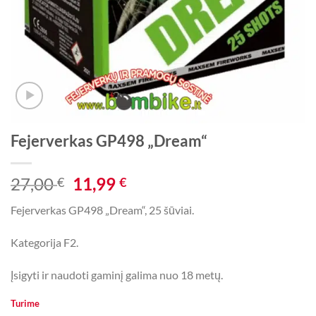
Fejerverkas GP498 „Dream“
Original
Current
27,00
11,99
€
€
price
price
Fejerverkas GP498 „Dream“, 25 šūviai.
was:
is:
27,00 €.
11,99 €.
Kategorija F2.
Įsigyti ir naudoti gaminį galima nuo 18 metų.
Turime