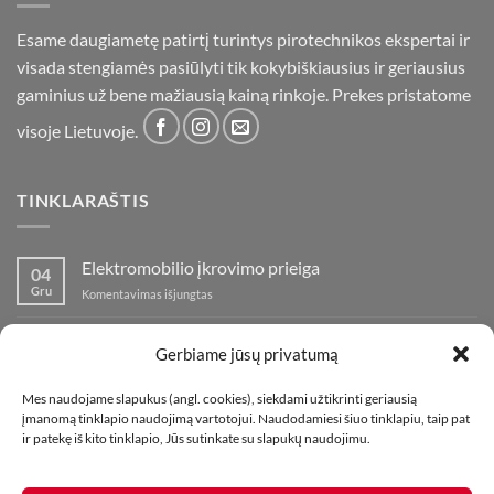
Esame daugiametę patirtį turintys pirotechnikos ekspertai ir
visada stengiamės pasiūlyti tik kokybiškiausius ir geriausius
gaminius už bene mažiausią kainą rinkoje. Prekes pristatome
visoje Lietuvoje.
TINKLARAŠTIS
Elektromobilio įkrovimo prieiga
04
Gru
įraše
Komentavimas išjungtas
Elektromobilio
įkrovimo
Nauja fejerverkų parduotuvė Klaipedoje!
19
prieiga
Gerbiame jūsų privatumą
Lap
įraše
Komentavimas išjungtas
Nauja
Mes naudojame slapukus (angl. cookies), siekdami užtikrinti geriausią
fejerverkų
Kaip fotografuoti fejerverkus
01
įmanomą tinklapio naudojimą vartotojui. Naudodamiesi šiuo tinklapiu, taip pat
parduotuvė
Lap
įraše
ir patekę iš kito tinklapio, Jūs sutinkate su slapukų naudojimu.
Komentavimas išjungtas
Klaipedoje!
Kaip
fotografuoti
fejerverkus