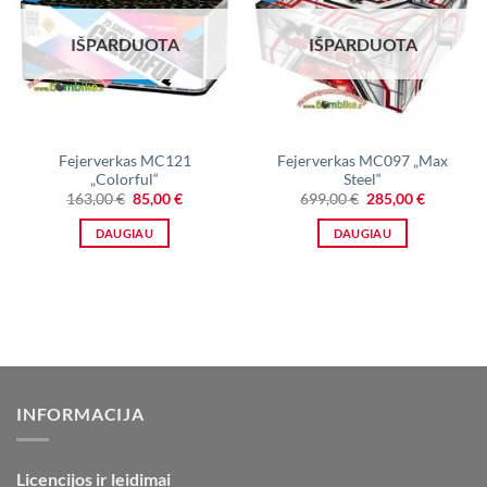
IŠPARDUOTA
IŠPARDUOTA
Fejerverkas MC121
Fejerverkas MC097 „Max
„Colorful“
Steel“
Original
Current
Original
Current
163,00
€
85,00
€
699,00
€
285,00
€
price
price
price
price
was:
is:
was:
is:
DAUGIAU
DAUGIAU
163,00 €.
85,00 €.
699,00 €.
285,00 €.
INFORMACIJA
Licencijos ir leidimai