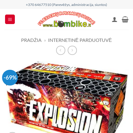
Skip
+370 64677510 (Panevėžys, administracija, siuntos)
to
content
PRADŽIA
»
INTERNETINĖ PARDUOTUVĖ
-69%