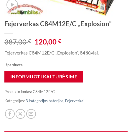
Fejerverkas C84M12E/C ,,Explosion”
Original
Current
387,00
120,00
€
€
price
price
Fejerverkas C84M12E/C ,,Explosion”, 84 šūviai.
was:
is:
387,00 €.
120,00 €.
Išparduota
Produkto kodas:
C84M12E/C
Kategorijos:
3 kategorijos baterijos
,
Fejerverkai