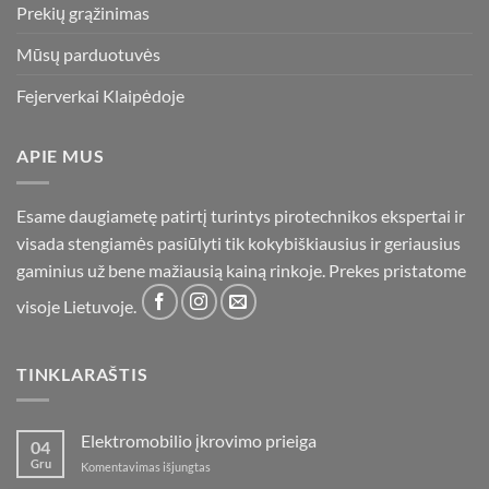
Prekių grąžinimas
Mūsų parduotuvės
Fejerverkai Klaipėdoje
APIE MUS
Esame daugiametę patirtį turintys pirotechnikos ekspertai ir
visada stengiamės pasiūlyti tik kokybiškiausius ir geriausius
gaminius už bene mažiausią kainą rinkoje. Prekes pristatome
visoje Lietuvoje.
TINKLARAŠTIS
Elektromobilio įkrovimo prieiga
04
Gru
įraše
Komentavimas išjungtas
Elektromobilio