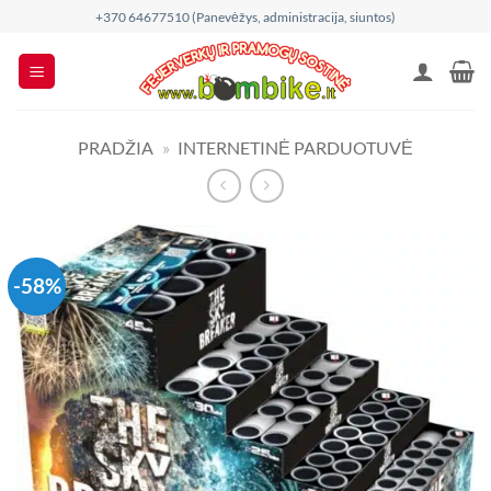
Skip
+370 64677510 (Panevėžys, administracija, siuntos)
to
content
PRADŽIA
»
INTERNETINĖ PARDUOTUVĖ
-58%