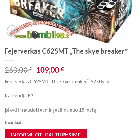
Fejerverkas C62SMT ,,The skye breaker″
Original
Current
260,00
109,00
€
€
price
price
Fejerverkas C62SMT ,,The skye breaker″, 62 šūviai
was:
is:
260,00 €.
109,00 €.
Kategorija F3.
Įsigyti ir naudoti gaminį galima nuo 18 metų.
Išparduota