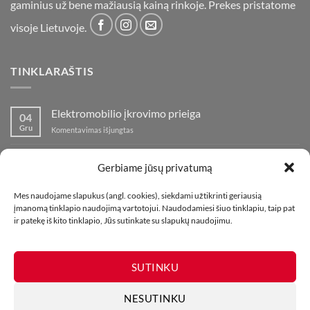
gaminius už bene mažiausią kainą rinkoje. Prekes pristatome
visoje Lietuvoje.
TINKLARAŠTIS
Elektromobilio įkrovimo prieiga
04
Gru
įraše
Komentavimas išjungtas
Elektromobilio
įkrovimo
Nauja fejerverkų parduotuvė Klaipedoje!
19
prieiga
Gerbiame jūsų privatumą
Lap
įraše
Komentavimas išjungtas
Nauja
Mes naudojame slapukus (angl. cookies), siekdami užtikrinti geriausią
fejerverkų
Kaip fotografuoti fejerverkus
01
įmanomą tinklapio naudojimą vartotojui. Naudodamiesi šiuo tinklapiu, taip pat
parduotuvė
Lap
įraše
ir patekę iš kito tinklapio, Jūs sutinkate su slapukų naudojimu.
Komentavimas išjungtas
Klaipedoje!
Kaip
fotografuoti
fejerverkus
SUTINKU
NESUTINKU