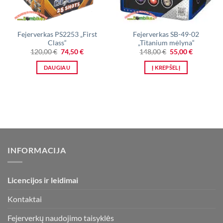
Fejerverkas PS2253 „First
Fejerverkas SB-49-02
Class“
„Titanium mėlyna“
Original
Current
Original
Current
120,00
€
74,50
€
148,00
€
55,00
€
price
price
price
price
was:
is:
was:
is:
DAUGIAU
Į KREPŠELĮ
120,00 €.
74,50 €.
148,00 €.
55,00 €.
INFORMACIJA
Licencijos ir leidimai
Kontaktai
Fejerverkų naudojimo taisyklės