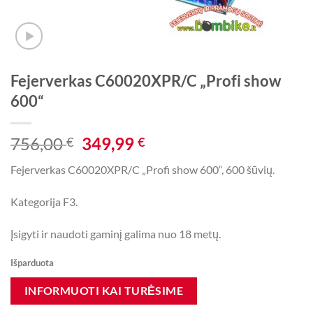
Fejerverkas C60020XPR/C „Profi show
600“
Original
Current
756,00
349,99
€
€
price
price
Fejerverkas C60020XPR/C „Profi show 600“, 600 šūvių.
was:
is:
756,00 €.
349,99 €.
Kategorija F3.
Įsigyti ir naudoti gaminį galima nuo 18 metų.
Išparduota