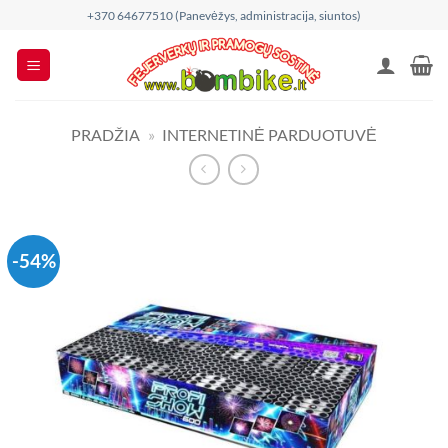
Skip
+370 64677510 (Panevėžys, administracija, siuntos)
to
content
PRADŽIA
»
INTERNETINĖ PARDUOTUVĖ
-54%