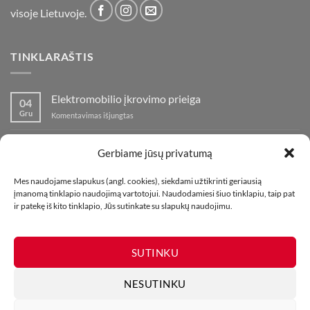
visoje Lietuvoje.
TINKLARAŠTIS
Elektromobilio įkrovimo prieiga
04
Gru
įraše
Komentavimas išjungtas
Elektromobilio
įkrovimo
Nauja fejerverkų parduotuvė Klaipedoje!
19
prieiga
Gerbiame jūsų privatumą
Lap
įraše
Komentavimas išjungtas
Nauja
Mes naudojame slapukus (angl. cookies), siekdami užtikrinti geriausią
fejerverkų
Kaip fotografuoti fejerverkus
01
įmanomą tinklapio naudojimą vartotojui. Naudodamiesi šiuo tinklapiu, taip pat
parduotuvė
Lap
įraše
ir patekę iš kito tinklapio, Jūs sutinkate su slapukų naudojimu.
Komentavimas išjungtas
Klaipedoje!
Kaip
fotografuoti
fejerverkus
SUTINKU
NESUTINKU