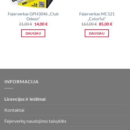
Fejerverkas GPH3046 „Club
Fejerverkas MC121
Odeon“
„Colorful“
Original
Current
Original
Current
31,00
€
14,00
€
163,00
€
85,00
€
price
price
price
price
was:
is:
was:
is:
DAUGIAU
DAUGIAU
31,00 €.
14,00 €.
163,00 €.
85,00 €.
INFORMACIJA
Licencijos ir leidimai
Kontaktai
Fejerverkų naudojimo taisyklės