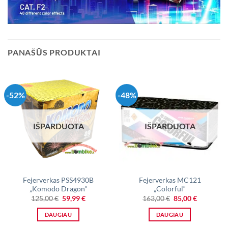
PANAŠŪS PRODUKTAI
-52%
-48%
IŠPARDUOTA
IŠPARDUOTA
Fejerverkas PSS4930B
Fejerverkas MC121
„Komodo Dragon“
„Colorful“
Original
Current
Original
Current
125,00
€
59,99
€
163,00
€
85,00
€
price
price
price
price
was:
is:
was:
is:
DAUGIAU
DAUGIAU
125,00 €.
59,99 €.
163,00 €.
85,00 €.