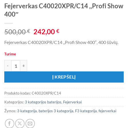
Fejerverkas C40020XPR/C14 ,,Profi Show
400″
Original
Current
500,00
242,00
€
€
price
price
Fejerverkas C40020XPR/C14 ,,Profi Show 400″, 400 šūvių.
was:
is:
500,00 €.
242,00 €.
Turime
produkto kiekis: Fejerverkas C40020XPR/C14 ,,Profi Show 400"
Į KREPŠELĮ
Produkto kodas:
C40020XPR/C14
Kategorijos:
3 kategorijos baterijos
,
Fejerverkai
Žymos:
3 kategorija
,
baterijos 3 kategorija
,
F3 kategorija
,
fejerverkai