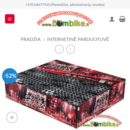
Skip
+370 64677510 (Panevėžys, administracija, siuntos)
to
content
PRADŽIA
»
INTERNETINĖ PARDUOTUVĖ
-52%