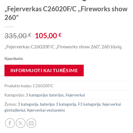
„Fejerverkas C26020F/C ,,Fireworks show
260”
Original
Current
335,00
105,00
€
€
price
price
„Fejerverkas C26020F/C ,,Fireworks show 260”, 260 šūvių.
was:
is:
335,00 €.
105,00 €.
Išparduota
Produkto kodas:
C26020F/C
Kategorijos:
3 kategorijos baterijos
,
Fejerverkai
Žymos:
3 kategorija
,
baterijos 3 kategorija
,
F3 kategorija
,
fejerverkai
gimtadieniui
,
fejerverkai vestuvėms