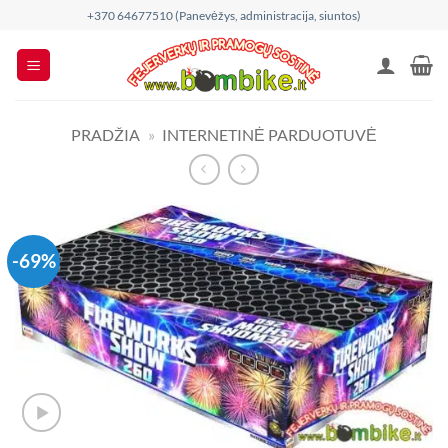
Skip
+370 64677510 (Panevėžys, administracija, siuntos)
to
content
PRADŽIA
»
INTERNETINĖ PARDUOTUVĖ
-69%