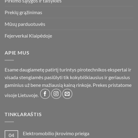
Pirkimo sąlygos ir taisyklės
Prekių grąžinimas
Mūsų parduotuvės
Fejerverkai Klaipėdoje
APIE MUS
Esame daugiametę patirtį turintys pirotechnikos ekspertai ir
visada stengiamės pasiūlyti tik kokybiškiausius ir geriausius
gaminius už bene mažiausią kainą rinkoje. Prekes pristatome
visoje Lietuvoje.
TINKLARAŠTIS
Elektromobilio įkrovimo prieiga
04