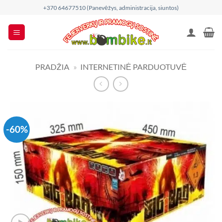
Skip
+370 64677510 (Panevėžys, administracija, siuntos)
to
content
PRADŽIA
»
INTERNETINĖ PARDUOTUVĖ
-60%