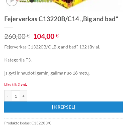
Fejerverkas C13220B/C14 ,,Big and bad”
Original
Current
260,00
104,00
€
€
price
price
Fejerverkas C13220B/C ,,Big and bad”, 132 šūviai.
was:
is:
260,00 €.
104,00 €.
Kategorija F3.
Įsigyti ir naudoti gaminį galima nuo 18 metų.
Liko tik 2 vnt.
produkto kiekis: Fejerverkas C13220B/C14 ,,Big and bad"
Į KREPŠELĮ
Produkto kodas:
C13220B/C