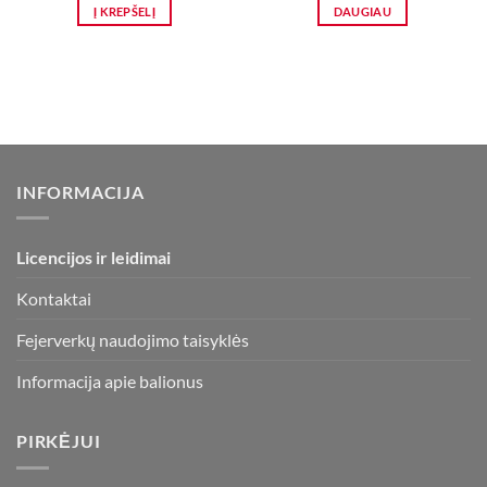
was:
is:
was:
is:
Į KREPŠELĮ
DAUGIAU
149,00 €.
76,95 €.
120,00 €.
74,50 €.
INFORMACIJA
Licencijos ir leidimai
Kontaktai
Fejerverkų naudojimo taisyklės
Informacija apie balionus
PIRKĖJUI