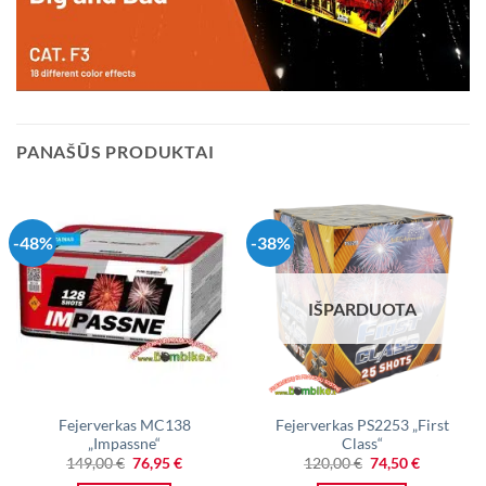
PANAŠŪS PRODUKTAI
-48%
-38%
IŠPARDUOTA
Fejerverkas MC138
Fejerverkas PS2253 „First
„Impassne“
Class“
Original
Current
Original
Current
149,00
€
76,95
€
120,00
€
74,50
€
price
price
price
price