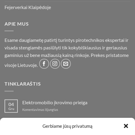
Fejerverkai Klaipėdoje
APIE MUS
Esame daugiametę patirtį turintys pirotechnikos ekspertai ir
visada stengiamės pasiūlyti tik kokybiškiausius ir geriausius
gaminius už bene mažiausią kainą rinkoje. Prekes pristatome
visoje Lietuvoje.
TINKLARAŠTIS
Elektromobilio įkrovimo prieiga
04
Gru
įraše
Komentavimas išjungtas
Elektromobilio
įkrovimo
Nauja fejerverkų parduotuvė Klaipedoje!
19
prieiga
Gerbiame jūsų privatumą
Lap
įraše
Komentavimas išjungtas
Nauja