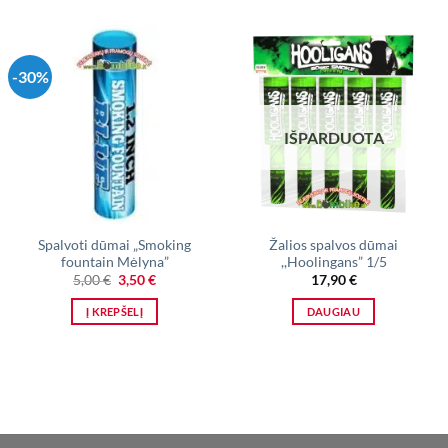
-30%
IŠPARDUOTA
Spalvoti dūmai „Smoking
Žalios spalvos dūmai
fountain Mėlyna”
,,Hoolingans” 1/5
Original
Current
5,00
€
3,50
€
17,90
€
price
price
was:
is:
Į KREPŠELĮ
DAUGIAU
5,00 €.
3,50 €.