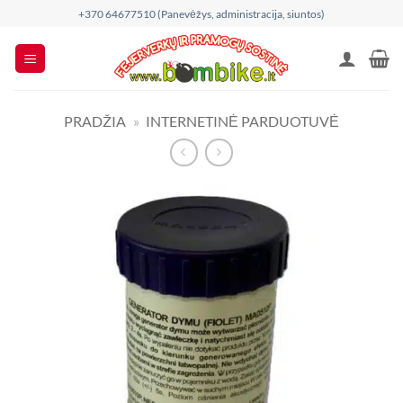
Skip
+370 64677510 (Panevėžys, administracija, siuntos)
to
content
PRADŽIA
»
INTERNETINĖ PARDUOTUVĖ