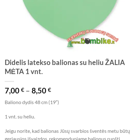
Didelis latekso balionas su heliu ŽALIA
MĖTA 1 vnt.
Price
7,00
–
8,50
€
€
range:
Baliono dydis 48 cm (19″)
7,00 €
through
1 vnt. su heliu.
8,50 €
Jeigu norite, kad balionas Jūsų svarbios šventės metu būtų
geriausios išvaizdos, rekomenduojame balionus ruošti