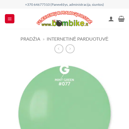
Skip
+370 64677510 (Panevėžys, administracija, siuntos)
to
content
PRADŽIA
»
INTERNETINĖ PARDUOTUVĖ