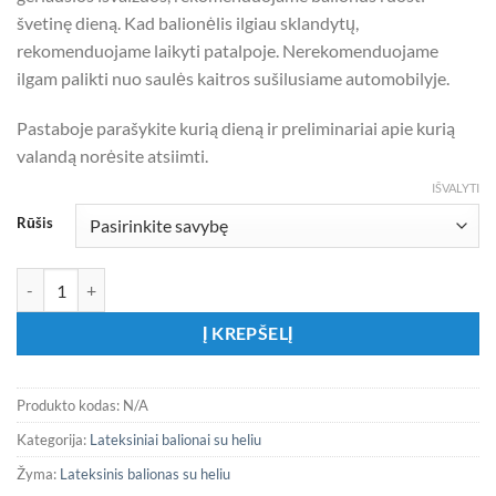
švetinę dieną. Kad balionėlis ilgiau sklandytų,
rekomenduojame laikyti patalpoje. Nerekomenduojame
ilgam palikti nuo saulės kaitros sušilusiame automobilyje.
Pastaboje parašykite kurią dieną ir preliminariai apie kurią
valandą norėsite atsiimti.
IŠVALYTI
Rūšis
produkto kiekis: Didelis latekso balionas su heliu ŽALIA MĖTA 1 vnt.
Į KREPŠELĮ
Produkto kodas:
N/A
Kategorija:
Lateksiniai balionai su heliu
Žyma:
Lateksinis balionas su heliu