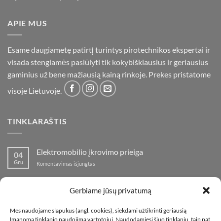
APIE MUS
Esame daugiametę patirtį turintys pirotechnikos ekspertai ir
visada stengiamės pasiūlyti tik kokybiškiausius ir geriausius
gaminius už bene mažiausią kainą rinkoje. Prekes pristatome
visoje Lietuvoje.
TINKLARAŠTIS
Elektromobilio įkrovimo prieiga
04
Gru
įraše
Komentavimas išjungtas
Elektromobilio
įkrovimo
Nauja fejerverkų parduotuvė Klaipedoje!
19
prieiga
Gerbiame jūsų privatumą
Lap
įraše
Komentavimas išjungtas
Nauja
Mes naudojame slapukus (angl. cookies), siekdami užtikrinti geriausią
fejerverkų
Kaip fotografuoti fejerverkus
01
įmanomą tinklapio naudojimą vartotojui. Naudodamiesi šiuo tinklapiu, taip pat
parduotuvė