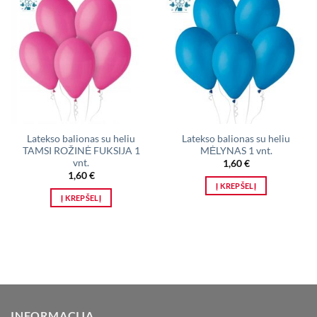
Latekso balionas su heliu
Latekso balionas su heliu
TAMSI ROŽINĖ FUKSIJA 1
MĖLYNAS 1 vnt.
vnt.
1,60
€
1,60
€
Į KREPŠELĮ
Į KREPŠELĮ
INFORMACIJA