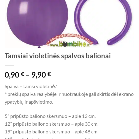
Tamsiai violetinės spalvos balionai
Price
0,90
–
9,90
€
€
range:
Spalva – tamsi violetinė.*
0,90 €
* prekių spalva realybėje ir nuotraukoje gali skirtis dėl ekrano
through
ypatybių ir apšvietimo.
9,90 €
5″ pripūsto baliono skersmuo – apie 13 cm.
12″ pripūsto baliono skersmuo – apie 30 cm.
19″ pripūsto baliono skersmuo – apie 48 cm.