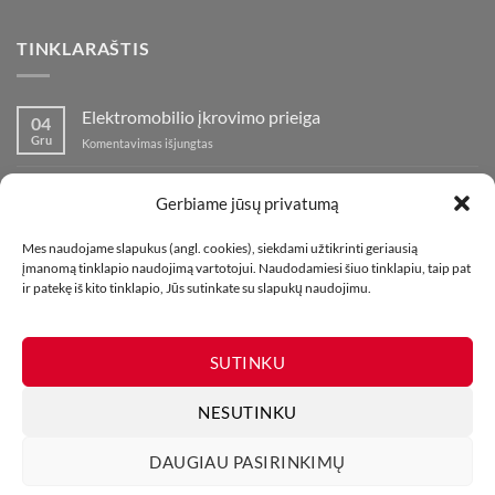
TINKLARAŠTIS
Elektromobilio įkrovimo prieiga
04
Gru
įraše
Komentavimas išjungtas
Elektromobilio
įkrovimo
Nauja fejerverkų parduotuvė Klaipedoje!
19
prieiga
Gerbiame jūsų privatumą
Lap
įraše
Komentavimas išjungtas
Nauja
Mes naudojame slapukus (angl. cookies), siekdami užtikrinti geriausią
fejerverkų
Kaip fotografuoti fejerverkus
01
įmanomą tinklapio naudojimą vartotojui. Naudodamiesi šiuo tinklapiu, taip pat
parduotuvė
Lap
įraše
Komentavimas išjungtas
ir patekę iš kito tinklapio, Jūs sutinkate su slapukų naudojimu.
Klaipedoje!
Kaip
fotografuoti
fejerverkus
SUTINKU
NESUTINKU
DAUGIAU PASIRINKIMŲ
MŪSŲ PARDUOTUVĖS
KONTAKTAI
TINKLARAŠTIS