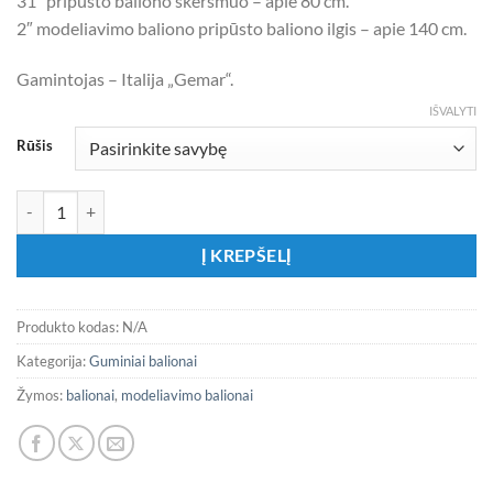
31″ pripūsto baliono skersmuo – apie 80 cm.
2″ modeliavimo baliono pripūsto baliono ilgis – apie 140 cm.
Gamintojas – Italija „Gemar“.
IŠVALYTI
Rūšis
produkto kiekis: Tamsiai violetinės spalvos balionai
Į KREPŠELĮ
Produkto kodas:
N/A
Kategorija:
Guminiai balionai
Žymos:
balionai
,
modeliavimo balionai