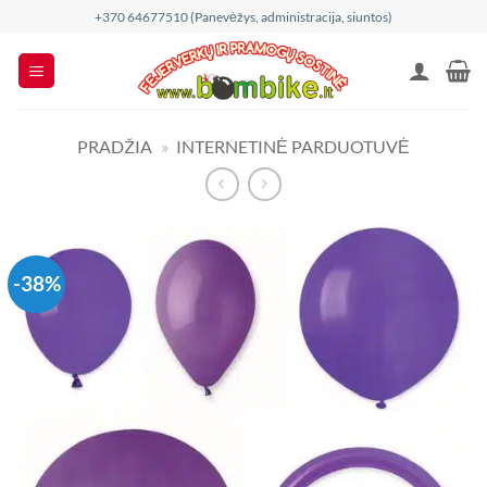
Skip
+370 64677510 (Panevėžys, administracija, siuntos)
to
content
PRADŽIA
»
INTERNETINĖ PARDUOTUVĖ
-38%