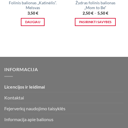
Folinis balionas „Katinėlis“.
Žydras folinis balionas
Melsvas
„Mom to Be“
Price
3,50
€
2,50
€
–
5,50
€
range:
2,50 €
DAUGIAU
PASIRINKTI SAVYBES
through
5,50 €
This
product
has
multiple
variants.
The
options
INFORMACIJA
may
be
chosen
Licencijos ir leidimai
on
the
Kontaktai
product
page
Fejerverkų naudojimo taisyklės
Informacija apie balionus