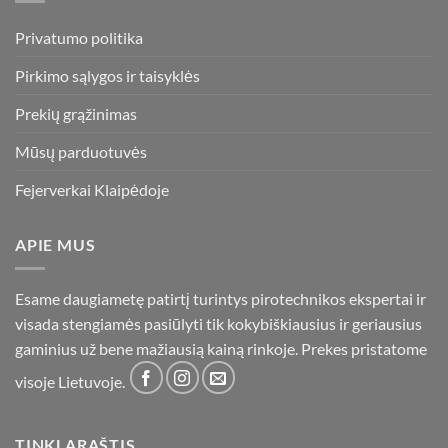
Privatumo politika
Pirkimo sąlygos ir taisyklės
Prekių grąžinimas
Mūsų parduotuvės
Fejerverkai Klaipėdoje
APIE MUS
Esame daugiametę patirtį turintys pirotechnikos ekspertai ir
visada stengiamės pasiūlyti tik kokybiškiausius ir geriausius
gaminius už bene mažiausią kainą rinkoje. Prekes pristatome
visoje Lietuvoje.
TINKLARAŠTIS