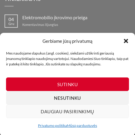
Elektromobilio įkrovimo prieiga
04
Gru
įraše
Komentavimas išjungtas
Elektromobilio
įkrovimo
Nauja fejerverkų parduotuvė Klaipedoje!
19
prieiga
Gerbiame jūsų privatumą
Lap
įraše
Komentavimas išjungtas
Nauja
Mes naudojame slapukus (angl. cookies), siekdami užtikrinti geriausią
fejerverkų
Kaip fotografuoti fejerverkus
01
įmanomą tinklapio naudojimą vartotojui. Naudodamiesi šiuo tinklapiu, taip pat
parduotuvė
Lap
įraše
ir patekę iš kito tinklapio, Jūs sutinkate su slapukų naudojimu.
Komentavimas išjungtas
Klaipedoje!
Kaip
fotografuoti
fejerverkus
SUTINKU
NESUTINKU
DAUGIAU PASIRINKIMŲ
MŪSŲ PARDUOTUVĖS
KONTAKTAI
TINKLARAŠTIS
Visos teisės saugomos. Draudžiama kopijuoti be leidimo. 2026 ©
Privatumo politika
Mūsų parduotuvės
UAB Bombikė