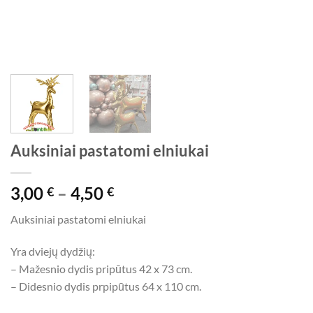
Auksiniai pastatomi elniukai
Price
3,00
–
4,50
€
€
range:
Auksiniai pastatomi elniukai
3,00 €
through
Yra dviejų dydžių:
4,50 €
– Mažesnio dydis pripūtus 42 x 73 cm.
– Didesnio dydis prpipūtus 64 x 110 cm.