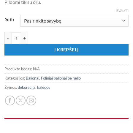
Pildomi tik su oru.
IŠVALYTI
Rūšis
produkto kiekis: Auksiniai pastatomi elniukai
Į KREPŠELĮ
Produkto kodas:
N/A
Kategorijos:
Balionai
,
Foliniai balionai be helio
Žymos:
dekoracija
,
kalėdos