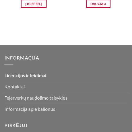
was:
is:
Į KREPŠELĮ
DAUGIAU
5,50 €.
2,90 €.
INFORMACIJA
Licencijos ir leidimai
Kontaktai
Fejerverkų naudojimo taisyklės
Informacija apie balionus
PIRKĖJUI