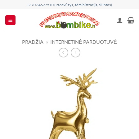
Skip
+370 64677510 (Panevėžys, administracija, siuntos)
to
content
PRADŽIA
»
INTERNETINĖ PARDUOTUVĖ