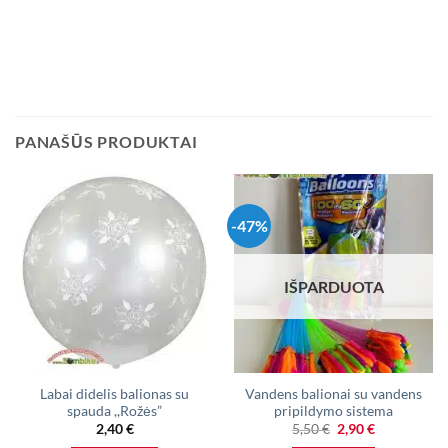
PANAŠŪS PRODUKTAI
-47%
IŠPARDUOTA
Labai didelis balionas su
Vandens balionai su vandens
spauda ,,Rožės”
pripildymo sistema
Original
Current
2,40
€
5,50
€
2,90
€
price
price