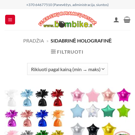
Skip
+370 64677510 (Panevėžys, administracija, siuntos)
to
content
PRADŽIA
»
SIDABRINĖ HOLOGRAFINĖ
FILTRUOTI