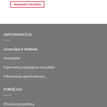
3,00 €
PASIRINKTI SAVYBES
through
4,00 €
This
product
has
multiple
variants.
INFORMACIJA
The
options
may
Licencijos ir leidimai
be
chosen
Kontaktai
on
the
Fejerverkų naudojimo taisyklės
product
page
Informacija apie balionus
PIRKĖJUI
Privatumo politika