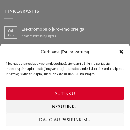
TINKLARAŠTIS
Elektromobilio įkrovimo prieiga
04
Gru
įraše
Komentavimas išjungtas
Elektromobilio
įkrovimo
Nauja fejerverkų parduotuvė Klaipedoje!
19
prieiga
Gerbiame jūsų privatumą
Lap
įraše
Komentavimas išjungtas
Nauja
Mes naudojame slapukus (angl. cookies), siekdami užtikrinti geriausią
fejerverkų
Kaip fotografuoti fejerverkus
01
įmanomą tinklapio naudojimą vartotojui. Naudodamiesi šiuo tinklapiu, taip pat
parduotuvė
Lap
įraše
Komentavimas išjungtas
ir patekę iš kito tinklapio, Jūs sutinkate su slapukų naudojimu.
Klaipedoje!
Kaip
fotografuoti
fejerverkus
SUTINKU
NESUTINKU
DAUGIAU PASIRINKIMŲ
MŪSŲ PARDUOTUVĖS
KONTAKTAI
TINKLARAŠTIS
Visos teisės saugomos. Draudžiama kopijuoti be leidimo. 2026 ©