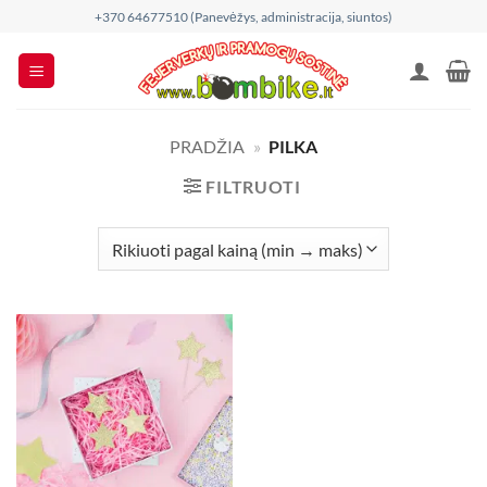
Skip
+370 64677510 (Panevėžys, administracija, siuntos)
to
content
PRADŽIA
»
PILKA
FILTRUOTI