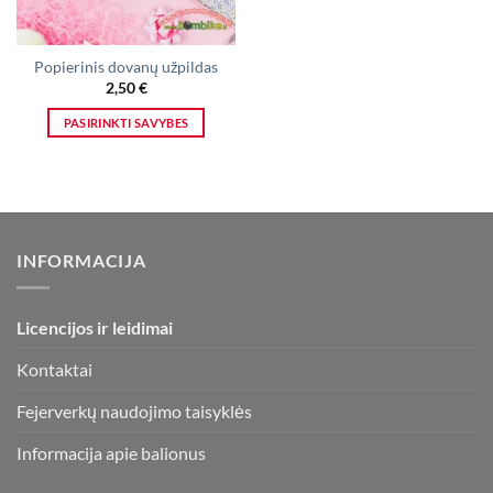
Popierinis dovanų užpildas
2,50
€
PASIRINKTI SAVYBES
This
product
has
multiple
variants.
INFORMACIJA
The
options
may
Licencijos ir leidimai
be
chosen
Kontaktai
on
the
Fejerverkų naudojimo taisyklės
product
page
Informacija apie balionus