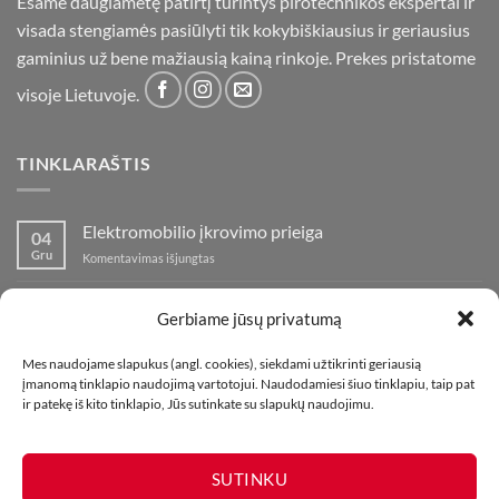
Esame daugiametę patirtį turintys pirotechnikos ekspertai ir
visada stengiamės pasiūlyti tik kokybiškiausius ir geriausius
gaminius už bene mažiausią kainą rinkoje. Prekes pristatome
visoje Lietuvoje.
TINKLARAŠTIS
Elektromobilio įkrovimo prieiga
04
Gru
įraše
Komentavimas išjungtas
Elektromobilio
įkrovimo
Nauja fejerverkų parduotuvė Klaipedoje!
19
prieiga
Gerbiame jūsų privatumą
Lap
įraše
Komentavimas išjungtas
Nauja
Mes naudojame slapukus (angl. cookies), siekdami užtikrinti geriausią
fejerverkų
Kaip fotografuoti fejerverkus
01
įmanomą tinklapio naudojimą vartotojui. Naudodamiesi šiuo tinklapiu, taip pat
parduotuvė
Lap
įraše
ir patekę iš kito tinklapio, Jūs sutinkate su slapukų naudojimu.
Komentavimas išjungtas
Klaipedoje!
Kaip
fotografuoti
fejerverkus
SUTINKU