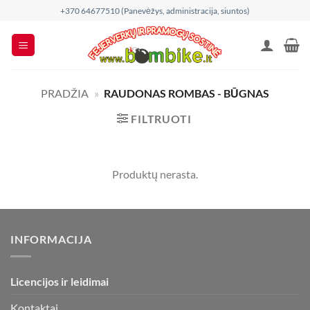
Skip
+370 64677510 (Panevėžys, administracija, siuntos)
to
content
PRADŽIA
»
RAUDONAS ROMBAS - BŪGNAS
FILTRUOTI
Produktų nerasta.
INFORMACIJA
Licencijos ir leidimai
Kontaktai