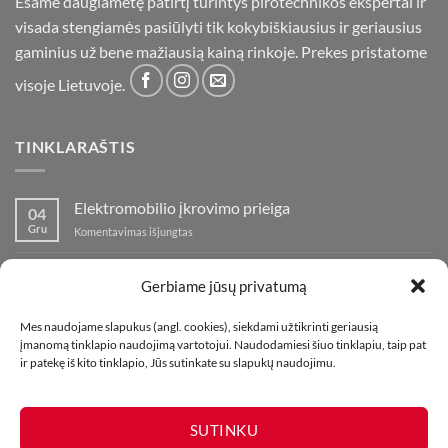
Esame daugiametę patirtį turintys pirotechnikos ekspertai ir
visada stengiamės pasiūlyti tik kokybiškiausius ir geriausius
gaminius už bene mažiausią kainą rinkoje. Prekes pristatome
visoje Lietuvoje.
TINKLARAŠTIS
Elektromobilio įkrovimo prieiga
04
Gru
įraše
Komentavimas išjungtas
Elektromobilio
įkrovimo
Nauja fejerverkų parduotuvė Klaipedoje!
19
prieiga
Gerbiame jūsų privatumą
Lap
įraše
Komentavimas išjungtas
Nauja
Mes naudojame slapukus (angl. cookies), siekdami užtikrinti geriausią
fejerverkų
Kaip fotografuoti fejerverkus
01
įmanomą tinklapio naudojimą vartotojui. Naudodamiesi šiuo tinklapiu, taip pat
parduotuvė
Lap
įraše
ir patekę iš kito tinklapio, Jūs sutinkate su slapukų naudojimu.
Komentavimas išjungtas
Klaipedoje!
Kaip
fotografuoti
fejerverkus
SUTINKU