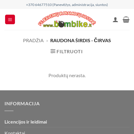
Skip
+370 64677510 (Panevėžys, administracija, siuntos)
to
content
PRADŽIA
»
RAUDONA ŠIRDIS - ČIRVAS
FILTRUOTI
Produktų nerasta.
INFORMACIJA
Licencijos ir leidimai
Kontaktai