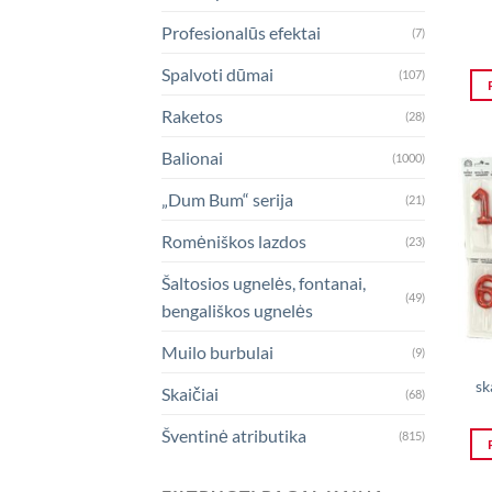
Profesionalūs efektai
(7)
Spalvoti dūmai
(107)
Raketos
(28)
Balionai
(1000)
„Dum Bum“ serija
(21)
Romėniškos lazdos
(23)
Šaltosios ugnelės, fontanai,
(49)
bengališkos ugnelės
Muilo burbulai
(9)
sk
Skaičiai
(68)
Šventinė atributika
(815)