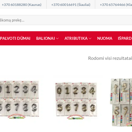
+370 60188280 (Kaunas)
+370 60016691 (Šiauliai)
+370 65764466 (Kla
SPALVOTI DŪMAI
BALIONAI
ATRIBUTIKA
NUOMA
IŠPAR
Rodomi visi rezultatai