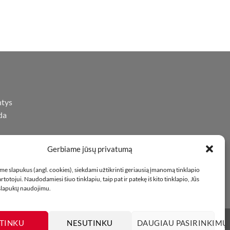
product
has
multiple
variants.
The
options
may
be
chosen
ntys
on
da
the
product
page
Gerbiame jūsų privatumą
iną
oje
e slapukus (angl. cookies), siekdami užtikrinti geriausią įmanomą tinklapio
totojui. Naudodamiesi šiuo tinklapiu, taip pat ir patekę iš kito tinklapio, Jūs
 slapukų naudojimu.
TINKU
NESUTINKU
DAUGIAU PASIRINKIMŲ