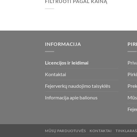
FILTRUOTI PAGAL KAINĄ
Min
Maks
kaina
kaina
INFORMACIJA
PIR
Licencijos ir leidimai
Priv
Kontaktai
Pirk
Fejerverkų naudojimo taisyklės
Prek
Informacija apie balionus
Mūs
Feje
MŪSŲ PARDUOTUVĖS
KONTAKTAI
TINKLARAŠ