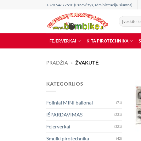
Skip
+370 64677510 (Panevėžys, administracija, siuntos)
to
content
Ieškoti:
FEJERVERKAI
KITA PIROTECHNIKA
PRADŽIA
»
ŽVAKUTĖ
KATEGORIJOS
Foliniai MINI balionai
(71)
IŠPARDAVIMAS
(231)
Fejerverkai
(321)
Smulki pirotechnika
(42)