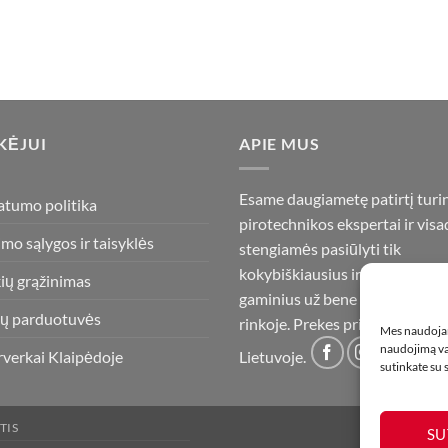
product
product
has
has
multiple
multiple
variants.
variants.
The
The
options
options
KĖJUI
APIE MUS
may
may
be
be
chosen
chosen
Esame daugiametę patirtį turi
atumo politika
on
on
pirotechnikos ekspertai ir visa
the
the
imo sąlygos ir taisyklės
stengiamės pasiūlyti tik
product
product
kokybiškiausius ir geriausius
ių grąžinimas
page
page
gaminius už bene mažiausią ka
ų parduotuvės
rinkoje. Prekes pristatome vis
Mes naudojam
naudojimą var
rverkai Klaipėdoje
Lietuvoje.
sutinkate su
TIS
SU