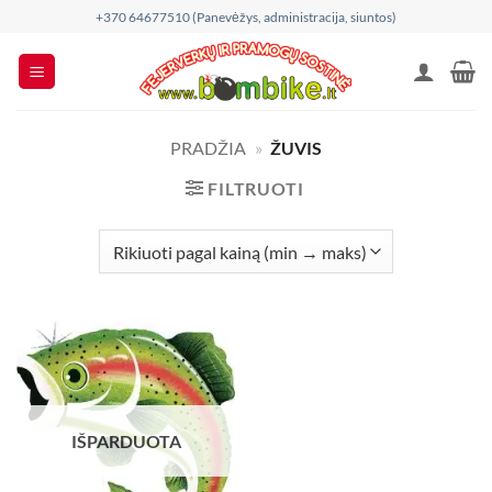
Skip
+370 64677510 (Panevėžys, administracija, siuntos)
to
content
PRADŽIA
»
ŽUVIS
FILTRUOTI
IŠPARDUOTA