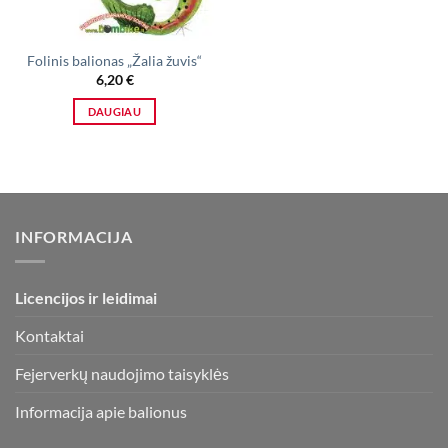
Folinis balionas „Žalia žuvis“
6,20
€
DAUGIAU
INFORMACIJA
Licencijos ir leidimai
Kontaktai
Fejerverkų naudojimo taisyklės
Informacija apie balionus