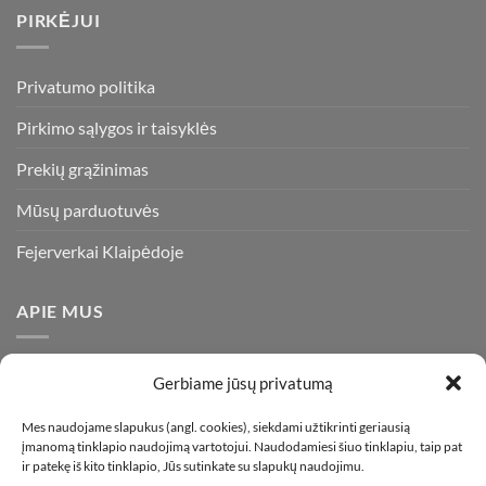
PIRKĖJUI
Privatumo politika
Pirkimo sąlygos ir taisyklės
Prekių grąžinimas
Mūsų parduotuvės
Fejerverkai Klaipėdoje
APIE MUS
Esame daugiametę patirtį turintys pirotechnikos ekspertai ir
Gerbiame jūsų privatumą
visada stengiamės pasiūlyti tik kokybiškiausius ir geriausius
gaminius už bene mažiausią kainą rinkoje. Prekes pristatome
Mes naudojame slapukus (angl. cookies), siekdami užtikrinti geriausią
įmanomą tinklapio naudojimą vartotojui. Naudodamiesi šiuo tinklapiu, taip pat
visoje Lietuvoje.
ir patekę iš kito tinklapio, Jūs sutinkate su slapukų naudojimu.