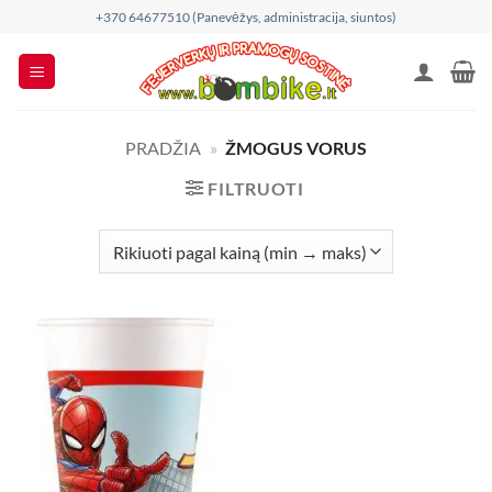
Skip
+370 64677510 (Panevėžys, administracija, siuntos)
to
content
PRADŽIA
»
ŽMOGUS VORUS
FILTRUOTI