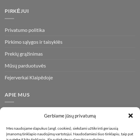
PIRKĖJUI
Privatumo politika
Pirkimo sąlygos ir taisyklės
Prekių grąžinimas
Mūsų parduotuvės
Fejerverkai Klaipėdoje
APIE MUS
Esame daugiametę patirtį turintys pirotechnikos ekspertai ir
Gerbiame jūsų privatumą
visada stengiamės pasiūlyti tik kokybiškiausius ir geriausius
gaminius už bene mažiausią kainą rinkoje. Prekes pristatome
Mes naudojame slapukus (angl. cookies), siekdami užtikrinti geriausią
įmanomą tinklapio naudojimą vartotojui. Naudodamiesi šiuo tinklapiu, taip pat
visoje Lietuvoje.
ir patekę iš kito tinklapio, Jūs sutinkate su slapukų naudojimu.