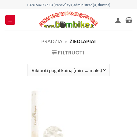
Skip
+370 64677510 (Panevėžys, administracija, siuntos)
to
content
PRADŽIA
»
ŽIEDLAPIAI
FILTRUOTI