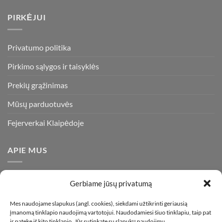
PIRKĖJUI
Privatumo politika
Pirkimo sąlygos ir taisyklės
Prekių grąžinimas
Mūsų parduotuvės
Fejerverkai Klaipėdoje
APIE MUS
Esame daugiametę patirtį turintys pirotechnikos ekspertai ir
Gerbiame jūsų privatumą
visada stengiamės pasiūlyti tik kokybiškiausius ir geriausius
gaminius už bene mažiausią kainą rinkoje. Prekes pristatome
Mes naudojame slapukus (angl. cookies), siekdami užtikrinti geriausią
įmanomą tinklapio naudojimą vartotojui. Naudodamiesi šiuo tinklapiu, taip pat
visoje Lietuvoje.
ir patekę iš kito tinklapio, Jūs sutinkate su slapukų naudojimu.