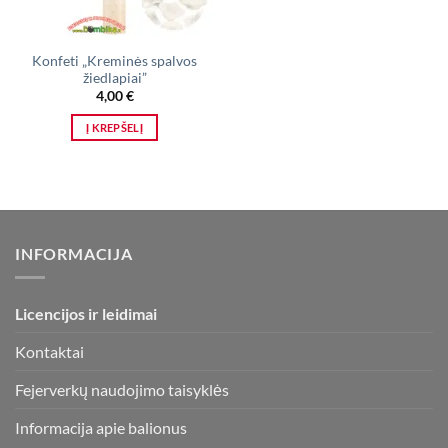
Konfeti „Kreminės spalvos
žiedlapiai”
4,00
€
Į KREPŠELĮ
INFORMACIJA
Licencijos ir leidimai
Kontaktai
Fejerverkų naudojimo taisyklės
Informacija apie balionus