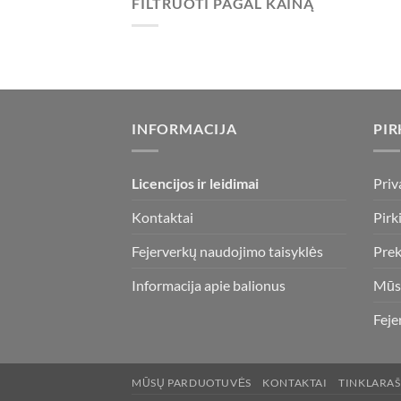
FILTRUOTI PAGAL KAINĄ
Min
Maks
kaina
kaina
INFORMACIJA
PIR
Licencijos ir leidimai
Priv
Kontaktai
Pirk
Fejerverkų naudojimo taisyklės
Prek
Informacija apie balionus
Mūs
Feje
MŪSŲ PARDUOTUVĖS
KONTAKTAI
TINKLARAŠ