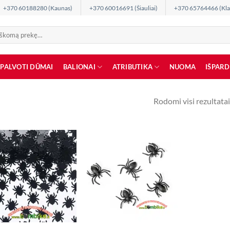
+370 60188280 (Kaunas)
+370 60016691 (Šiauliai)
+370 65764466 (Kla
SPALVOTI DŪMAI
BALIONAI
ATRIBUTIKA
NUOMA
IŠPAR
Rodomi visi rezultatai