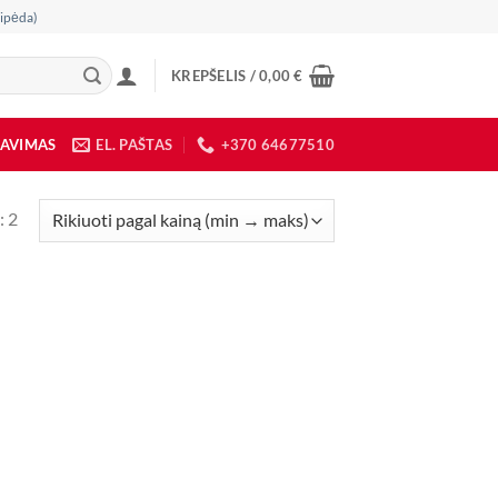
ipėda)
KREPŠELIS /
0,00
€
DAVIMAS
EL. PAŠTAS
+370 64677510
Rūšiuojama
: 2
pagal
kainą:
nuo
mažos
iki
didelės