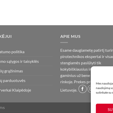
KĖJUI
APIE MUS
Esame daugiametę patirtį turi
atumo politika
pirotechnikos ekspertai ir visa
imo sąlygos ir taisyklės
stengiamės pasiūlyti tik
kokybiškiausius ir geriausius
ių grąžinimas
gaminius už bene mažiausią ka
ų parduotuvės
rinkoje. Prekes pristatome vis
Mes naudojam
naudojimą var
rverkai Klaipėdoje
Lietuvoje.
sutinkate su
TIS
SU