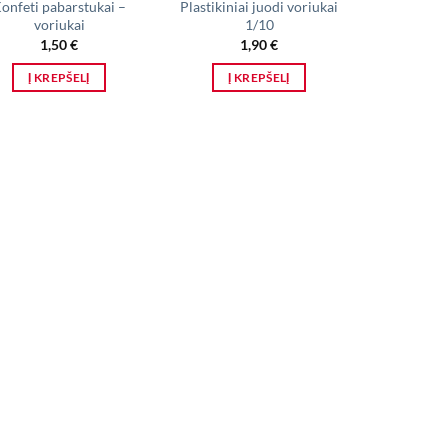
onfeti pabarstukai –
Plastikiniai juodi voriukai
voriukai
1/10
1,50
€
1,90
€
Į KREPŠELĮ
Į KREPŠELĮ