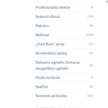
K
Profesionalūs efektai
(8)
Spalvoti dūmai
(106)
Raketos
(28)
Balionai
(1000)
„Dum Bum“ serija
(21)
Romėniškos lazdos
(22)
Šaltosios ugnelės, fontanai,
(49)
bengališkos ugnelės
Muilo burbulai
(9)
Skaičiai
(68)
Šventinė atributika
(815)