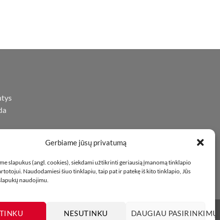
ntys
da
Gerbiame jūsų privatumą
iną
oje
e slapukus (angl. cookies), siekdami užtikrinti geriausią įmanomą tinklapio
totojui. Naudodamiesi šiuo tinklapiu, taip pat ir patekę iš kito tinklapio, Jūs
 slapukų naudojimu.
TINKU
NESUTINKU
DAUGIAU PASIRINKIMŲ