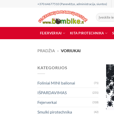
Skip
+370 64677510 (Panevėžys, administracija, siuntos)
to
content
Ieškoti:
FEJERVERKAI
KITA PIROTECHNIKA
PRADŽIA
»
VORIUKAI
KATEGORIJOS
Foliniai MINI balionai
(71)
IŠPARDAVIMAS
(231)
Fejerverkai
(318)
Smulki pirotechnika
(42)