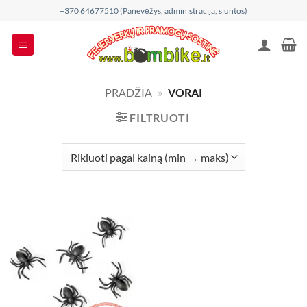
Skip
+370 64677510 (Panevėžys, administracija, siuntos)
to
content
PRADŽIA
»
VORAI
FILTRUOTI