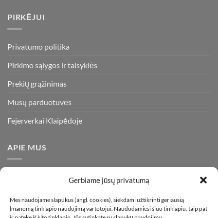
PIRKĖJUI
Privatumo politika
Pirkimo sąlygos ir taisyklės
Prekių grąžinimas
Mūsų parduotuvės
Fejerverkai Klaipėdoje
APIE MUS
Esame daugiametę patirtį turintys pirotechnikos ekspertai ir
Gerbiame jūsų privatumą
visada stengiamės pasiūlyti tik kokybiškiausius ir geriausius
gaminius už bene mažiausią kainą rinkoje. Prekes pristatome
Mes naudojame slapukus (angl. cookies), siekdami užtikrinti geriausią
įmanomą tinklapio naudojimą vartotojui. Naudodamiesi šiuo tinklapiu, taip pat
visoje Lietuvoje.
ir patekę iš kito tinklapio, Jūs sutinkate su slapukų naudojimu.