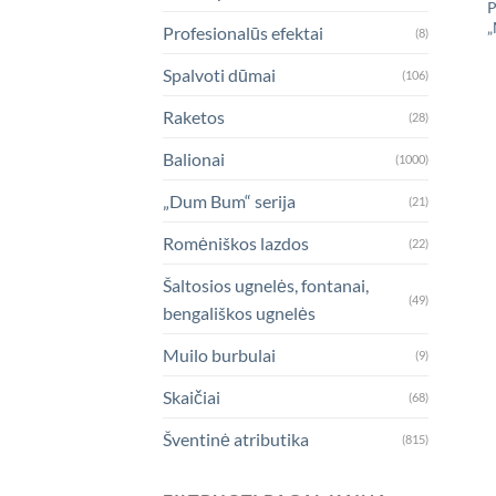
P
„
Profesionalūs efektai
(8)
Spalvoti dūmai
(106)
Raketos
(28)
Balionai
(1000)
„Dum Bum“ serija
(21)
Romėniškos lazdos
(22)
Šaltosios ugnelės, fontanai,
(49)
bengališkos ugnelės
Muilo burbulai
(9)
Skaičiai
(68)
Šventinė atributika
(815)