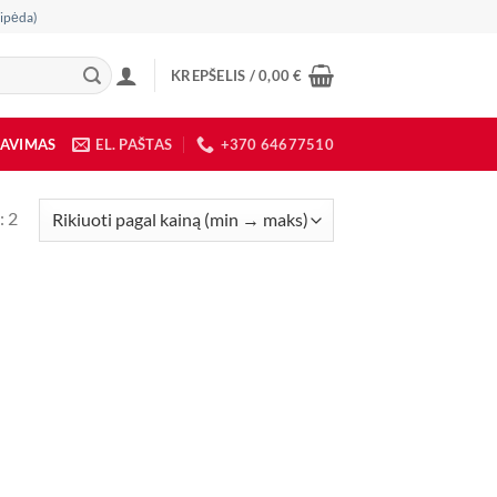
ipėda)
KREPŠELIS /
0,00
€
DAVIMAS
EL. PAŠTAS
+370 64677510
Rūšiuojama
: 2
pagal
kainą:
nuo
mažos
iki
didelės