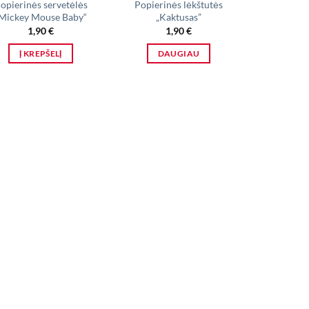
opierinės servetėlės
Popierinės lėkštutės
Mickey Mouse Baby“
„Kaktusas”
1,90
€
1,90
€
Į KREPŠELĮ
DAUGIAU