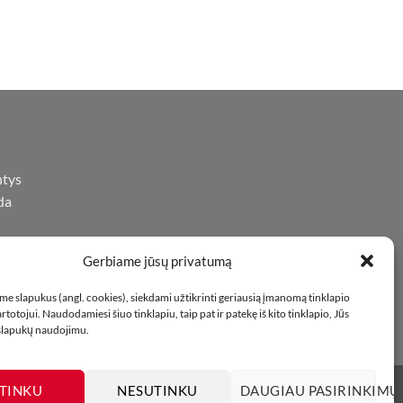
ntys
da
Gerbiame jūsų privatumą
iną
oje
e slapukus (angl. cookies), siekdami užtikrinti geriausią įmanomą tinklapio
totojui. Naudodamiesi šiuo tinklapiu, taip pat ir patekę iš kito tinklapio, Jūs
 slapukų naudojimu.
TINKU
NESUTINKU
DAUGIAU PASIRINKIMŲ