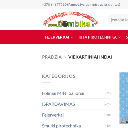
Skip
+370 64677510 (Panevėžys, administracija, siuntos)
to
content
Ieškoti:
FEJERVERKAI
KITA PIROTECHNIKA
PRADŽIA
»
VIEKARTINIAI INDAI
KATEGORIJOS
Foliniai MINI balionai
(71)
IŠPARDAVIMAS
(231)
Fejerverkai
(318)
Smulki pirotechnika
(42)