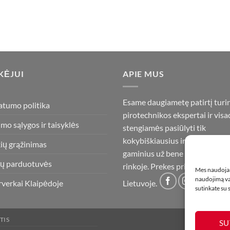
KĖJUI
APIE MUS
Esame daugiametę patirtį turi
atumo politika
pirotechnikos ekspertai ir visa
imo sąlygos ir taisyklės
stengiamės pasiūlyti tik
kokybiškiausius ir geriausius
ių grąžinimas
gaminius už bene mažiausią ka
ų parduotuvės
rinkoje. Prekes pristatome vis
Mes naudojam
naudojimą var
rverkai Klaipėdoje
Lietuvoje.
sutinkate su
TIS
SU