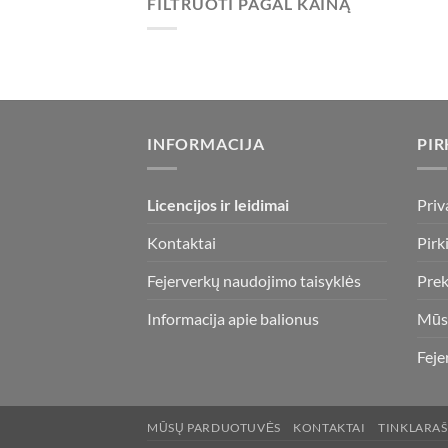
FILTRUOTI PAGAL KAINĄ
Min
Maks
kaina
kaina
INFORMACIJA
PIR
Licencijos ir leidimai
Priv
Kontaktai
Pirk
Fejerverkų naudojimo taisyklės
Prek
Informacija apie balionus
Mūs
Feje
MŪSŲ PARDUOTUVĖS
KONTAKTAI
TINKLARAŠ