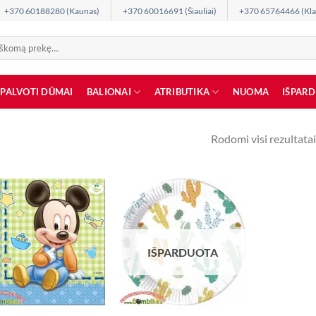
+370 60188280 (Kaunas)
+370 60016691 (Šiauliai)
+370 65764466 (Kla
SPALVOTI DŪMAI
BALIONAI
ATRIBUTIKA
NUOMA
IŠPAR
Rodomi visi rezultatai
IŠPARDUOTA