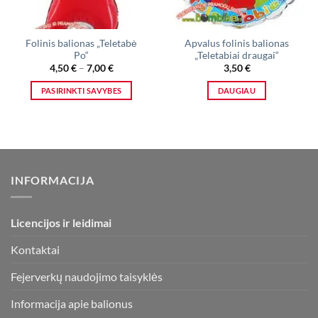
Folinis balionas „Teletabė
Apvalus folinis balionas
Po“
„Teletabiai draugai“
Price
4,50
€
–
7,00
€
3,50
€
range:
4,50 €
PASIRINKTI SAVYBES
DAUGIAU
through
7,00 €
This
product
has
multiple
variants.
INFORMACIJA
The
options
may
Licencijos ir leidimai
be
chosen
Kontaktai
on
the
Fejerverkų naudojimo taisyklės
product
page
Informacija apie balionus