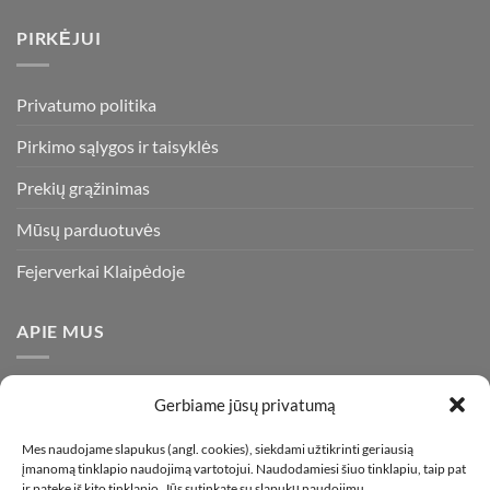
PIRKĖJUI
Privatumo politika
Pirkimo sąlygos ir taisyklės
Prekių grąžinimas
Mūsų parduotuvės
Fejerverkai Klaipėdoje
APIE MUS
Esame daugiametę patirtį turintys pirotechnikos ekspertai ir
Gerbiame jūsų privatumą
visada stengiamės pasiūlyti tik kokybiškiausius ir geriausius
gaminius už bene mažiausią kainą rinkoje. Prekes pristatome
Mes naudojame slapukus (angl. cookies), siekdami užtikrinti geriausią
įmanomą tinklapio naudojimą vartotojui. Naudodamiesi šiuo tinklapiu, taip pat
visoje Lietuvoje.
ir patekę iš kito tinklapio, Jūs sutinkate su slapukų naudojimu.