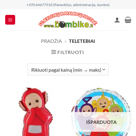
Skip
+370 64677510 (Panevėžys, administracija, siuntos)
to
content
PRADŽIA
»
TELETEBIAI
FILTRUOTI
IŠPARDUOTA