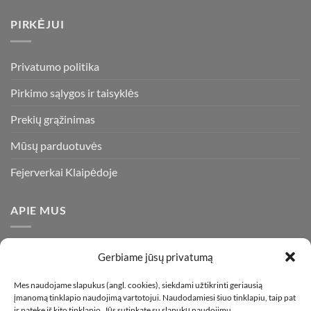
PIRKĖJUI
Privatumo politika
Pirkimo sąlygos ir taisyklės
Prekių grąžinimas
Mūsų parduotuvės
Fejerverkai Klaipėdoje
APIE MUS
Esame daugiametę patirtį turintys pirotechnikos ekspertai ir
Gerbiame jūsų privatumą
visada stengiamės pasiūlyti tik kokybiškiausius ir geriausius
gaminius už bene mažiausią kainą rinkoje. Prekes pristatome
Mes naudojame slapukus (angl. cookies), siekdami užtikrinti geriausią
įmanomą tinklapio naudojimą vartotojui. Naudodamiesi šiuo tinklapiu, taip pat
visoje Lietuvoje.
ir patekę iš kito tinklapio, Jūs sutinkate su slapukų naudojimu.