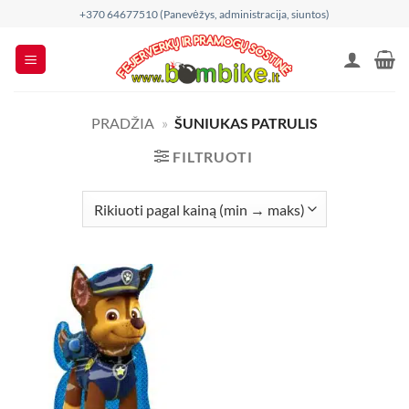
Skip
+370 64677510 (Panevėžys, administracija, siuntos)
to
content
PRADŽIA
»
ŠUNIUKAS PATRULIS
FILTRUOTI