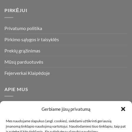
PIRKĖJUI
Privatumo politika
Pirkimo sąlygos ir taisyklės
Prekių grąžinimas
Mūsų parduotuvės
Fejerverkai Klaipėdoje
APIE MUS
Esame daugiametę patirtį turintys pirotechnikos ekspertai ir
Gerbiame jūsų privatumą
visada stengiamės pasiūlyti tik kokybiškiausius ir geriausius
gaminius už bene mažiausią kainą rinkoje. Prekes pristatome
Mes naudojame slapukus (angl. cookies), siekdami užtikrinti geriausią
įmanomą tinklapio naudojimą vartotojui. Naudodamiesi šiuo tinklapiu, taip pat
visoje Lietuvoje.
ir patekę iš kito tinklapio, Jūs sutinkate su slapukų naudojimu.