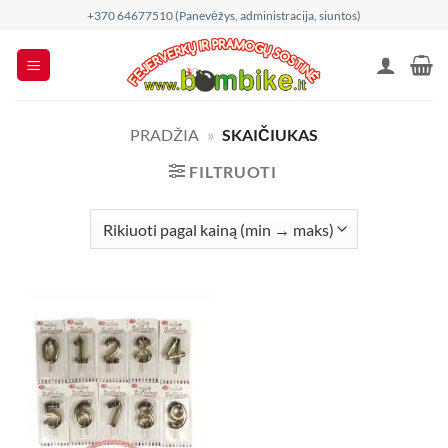
Skip
+370 64677510 (Panevėžys, administracija, siuntos)
to
content
PRADŽIA
»
SKAIČIUKAS
FILTRUOTI