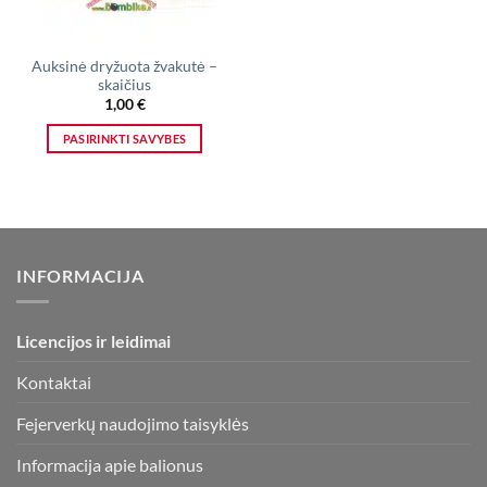
Auksinė dryžuota žvakutė –
skaičius
1,00
€
PASIRINKTI SAVYBES
This
product
has
multiple
variants.
INFORMACIJA
The
options
may
Licencijos ir leidimai
be
chosen
Kontaktai
on
the
Fejerverkų naudojimo taisyklės
product
page
Informacija apie balionus