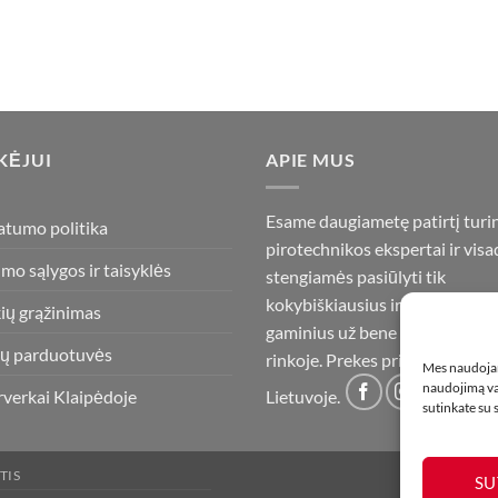
KĖJUI
APIE MUS
Esame daugiametę patirtį turi
atumo politika
pirotechnikos ekspertai ir visa
imo sąlygos ir taisyklės
stengiamės pasiūlyti tik
kokybiškiausius ir geriausius
ių grąžinimas
gaminius už bene mažiausią ka
ų parduotuvės
rinkoje. Prekes pristatome vis
Mes naudojam
naudojimą var
rverkai Klaipėdoje
Lietuvoje.
sutinkate su
TIS
SU