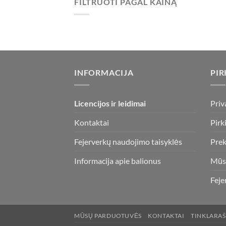
FILTRUOTI PAGAL KAINĄ
Min
Maks
kaina
kaina
INFORMACIJA
PIR
Licencijos ir leidimai
Priv
Kontaktai
Pirk
Fejerverkų naudojimo taisyklės
Prek
Informacija apie balionus
Mūs
Feje
MŪSŲ PARDUOTUVĖS
KONTAKTAI
TINKLARAŠ