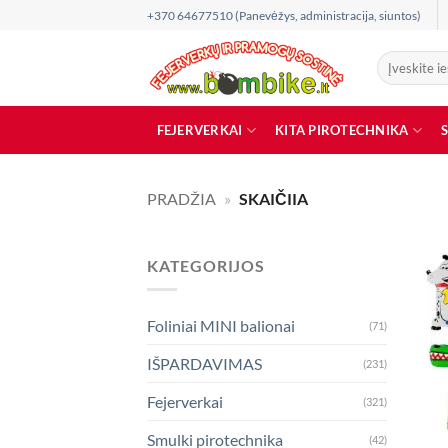
Skip
+370 64677510 (Panevėžys, administracija, siuntos)
to
content
Ieškoti:
FEJERVERKAI
KITA PIROTECHNIKA
PRADŽIA
»
SKAIČIIA
KATEGORIJOS
Foliniai MINI balionai
(71)
IŠPARDAVIMAS
(231)
Fejerverkai
(321)
Smulki pirotechnika
(42)