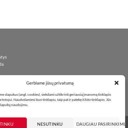
ntys
da
Gerbiame jūsų privatumą
iną
oje
e slapukus (angl. cookies), siekdami užtikrinti geriausią įmanomą tinklapio
totojui. Naudodamiesi šiuo tinklapiu, taip pat ir patekę iš kito tinklapio, Jūs
 slapukų naudojimu.
TINKU
NESUTINKU
DAUGIAU PASIRINKIMŲ