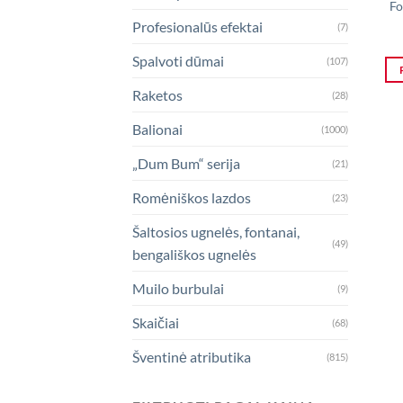
Fo
Profesionalūs efektai
(7)
Spalvoti dūmai
(107)
Raketos
(28)
Balionai
(1000)
„Dum Bum“ serija
(21)
Romėniškos lazdos
(23)
Šaltosios ugnelės, fontanai,
(49)
bengališkos ugnelės
Muilo burbulai
(9)
Skaičiai
(68)
Šventinė atributika
(815)