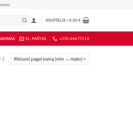
ipėda)
KREPŠELIS /
0,00
€
DAVIMAS
EL. PAŠTAS
+370 64677510
: 1