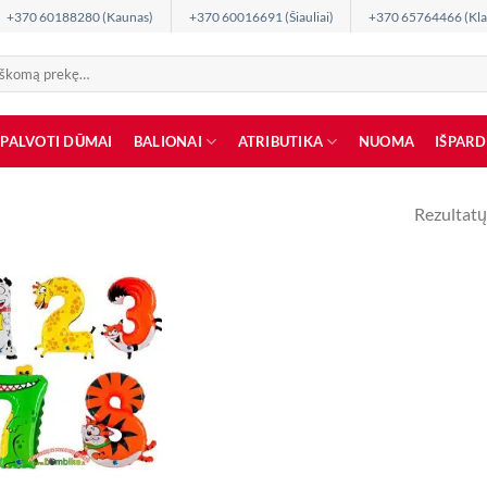
+370 60188280 (Kaunas)
+370 60016691 (Šiauliai)
+370 65764466 (Kla
SPALVOTI DŪMAI
BALIONAI
ATRIBUTIKA
NUOMA
IŠPAR
Rezultatų