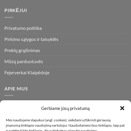
PIRKĖJUI
Privatumo politika
Pirkimo sąlygos ir taisyklės
Prekių grąžinimas
Mūsų parduotuvės
Fejerverkai Klaipėdoje
APIE MUS
Esame daugiametę patirtį turintys pirotechnikos ekspertai ir
Gerbiame jūsų privatumą
visada stengiamės pasiūlyti tik kokybiškiausius ir geriausius
gaminius už bene mažiausią kainą rinkoje. Prekes pristatome
Mes naudojame slapukus (angl. cookies), siekdami užtikrinti geriausią
įmanomą tinklapio naudojimą vartotojui. Naudodamiesi šiuo tinklapiu, taip pat
visoje Lietuvoje.
ir patekę iš kito tinklapio, Jūs sutinkate su slapukų naudojimu.