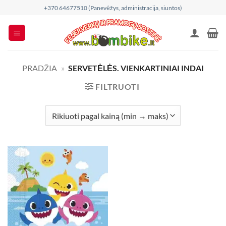
Skip
+370 64677510 (Panevėžys, administracija, siuntos)
to
content
PRADŽIA
»
SERVETĖLĖS. VIENKARTINIAI INDAI
FILTRUOTI