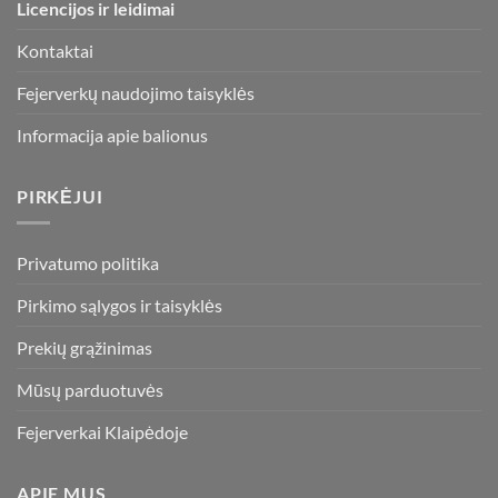
Licencijos ir leidimai
be
chosen
Kontaktai
on
the
Fejerverkų naudojimo taisyklės
product
page
Informacija apie balionus
PIRKĖJUI
Privatumo politika
Pirkimo sąlygos ir taisyklės
Prekių grąžinimas
Mūsų parduotuvės
Fejerverkai Klaipėdoje
APIE MUS