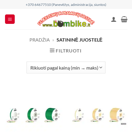
Skip
+370 64677510 (Panevėžys, administracija, siuntos)
to
content
PRADŽIA
»
SATININĖ JUOSTELĖ
FILTRUOTI