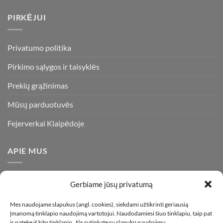
PIRKĖJUI
Privatumo politika
Pirkimo sąlygos ir taisyklės
Prekių grąžinimas
Mūsų parduotuvės
Fejerverkai Klaipėdoje
APIE MUS
Esame daugiametę patirtį turintys pirotechnikos ekspertai ir
Gerbiame jūsų privatumą
visada stengiamės pasiūlyti tik kokybiškiausius ir geriausius
gaminius už bene mažiausią kainą rinkoje. Prekes pristatome
Mes naudojame slapukus (angl. cookies), siekdami užtikrinti geriausią
įmanomą tinklapio naudojimą vartotojui. Naudodamiesi šiuo tinklapiu, taip pat
visoje Lietuvoje.
ir patekę iš kito tinklapio, Jūs sutinkate su slapukų naudojimu.