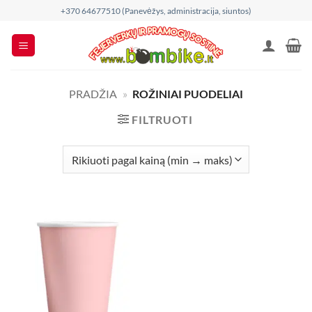
Skip
+370 64677510 (Panevėžys, administracija, siuntos)
to
content
PRADŽIA
»
ROŽINIAI PUODELIAI
FILTRUOTI