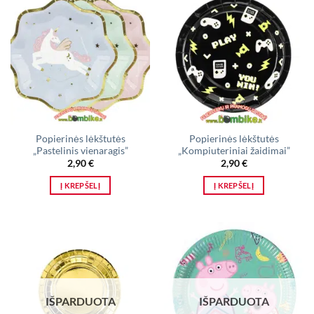
Popierinės lėkštutės
Popierinės lėkštutės
„Pastelinis vienaragis”
„Kompiuteriniai žaidimai”
2,90
€
2,90
€
Į KREPŠELĮ
Į KREPŠELĮ
IŠPARDUOTA
IŠPARDUOTA