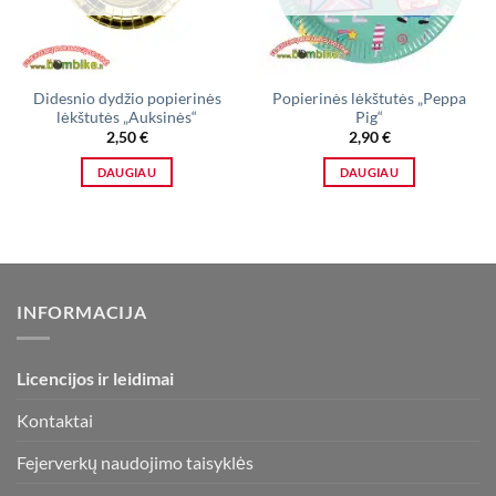
Didesnio dydžio popierinės
Popierinės lėkštutės „Peppa
lėkštutės „Auksinės“
Pig“
2,50
€
2,90
€
DAUGIAU
DAUGIAU
INFORMACIJA
Licencijos ir leidimai
Kontaktai
Fejerverkų naudojimo taisyklės