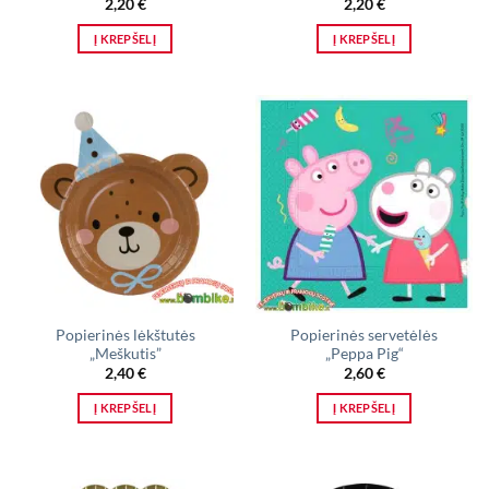
2,20
€
2,20
€
Į KREPŠELĮ
Į KREPŠELĮ
Popierinės lėkštutės
Popierinės servetėlės
„Meškutis”
„Peppa Pig“
2,40
€
2,60
€
Į KREPŠELĮ
Į KREPŠELĮ