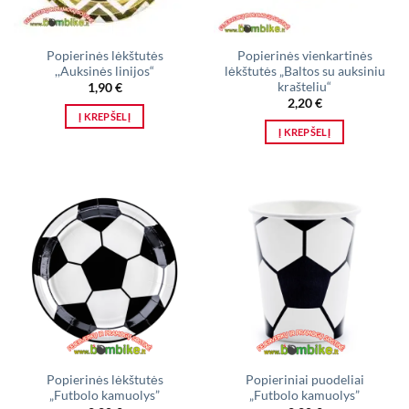
Popierinės lėkštutės
Popierinės vienkartinės
,,Auksinės linijos“
lėkštutės „Baltos su auksiniu
krašteliu“
1,90
€
2,20
€
Į KREPŠELĮ
Į KREPŠELĮ
Popierinės lėkštutės
Popieriniai puodeliai
„Futbolo kamuolys”
„Futbolo kamuolys”