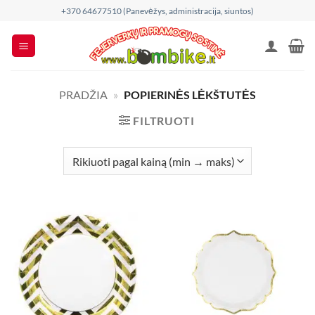
Skip
+370 64677510 (Panevėžys, administracija, siuntos)
to
content
PRADŽIA
»
POPIERINĖS LĖKŠTUTĖS
FILTRUOTI