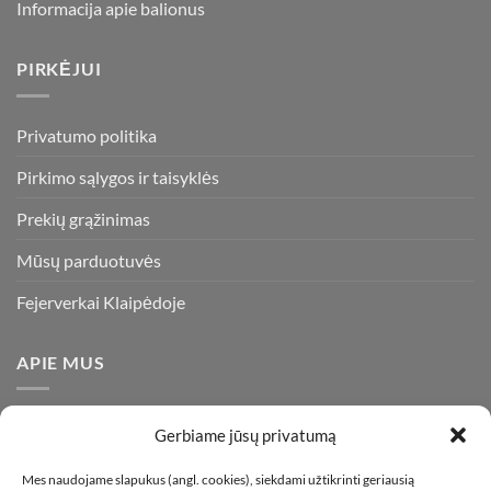
Informacija apie balionus
PIRKĖJUI
Privatumo politika
Pirkimo sąlygos ir taisyklės
Prekių grąžinimas
Mūsų parduotuvės
Fejerverkai Klaipėdoje
APIE MUS
Esame daugiametę patirtį turintys pirotechnikos ekspertai ir
Gerbiame jūsų privatumą
visada stengiamės pasiūlyti tik kokybiškiausius ir geriausius
gaminius už bene mažiausią kainą rinkoje. Prekes pristatome
Mes naudojame slapukus (angl. cookies), siekdami užtikrinti geriausią