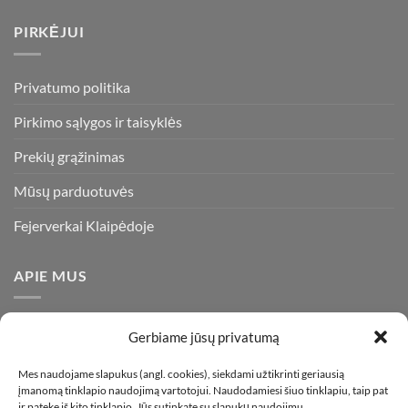
PIRKĖJUI
Privatumo politika
Pirkimo sąlygos ir taisyklės
Prekių grąžinimas
Mūsų parduotuvės
Fejerverkai Klaipėdoje
APIE MUS
Esame daugiametę patirtį turintys pirotechnikos ekspertai ir
Gerbiame jūsų privatumą
visada stengiamės pasiūlyti tik kokybiškiausius ir geriausius
gaminius už bene mažiausią kainą rinkoje. Prekes pristatome
Mes naudojame slapukus (angl. cookies), siekdami užtikrinti geriausią
įmanomą tinklapio naudojimą vartotojui. Naudodamiesi šiuo tinklapiu, taip pat
visoje Lietuvoje.
ir patekę iš kito tinklapio, Jūs sutinkate su slapukų naudojimu.