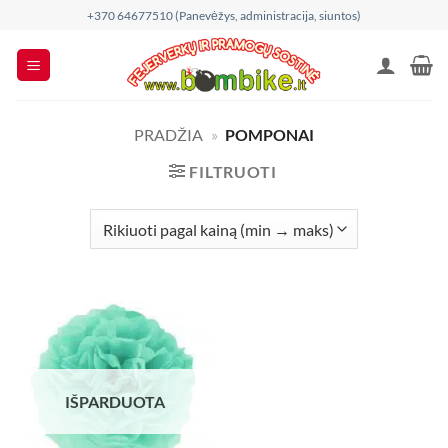
Skip
+370 64677510 (Panevėžys, administracija, siuntos)
to
content
PRADŽIA
»
POMPONAI
FILTRUOTI
IŠPARDUOTA