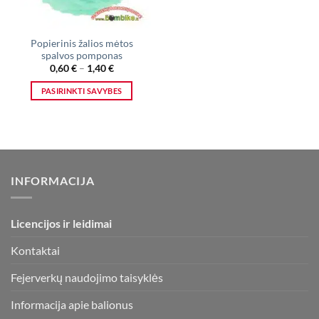
Popierinis žalios mėtos
spalvos pomponas
Price
0,60
€
–
1,40
€
range:
0,60 €
PASIRINKTI SAVYBES
through
1,40 €
This
product
has
multiple
variants.
INFORMACIJA
The
options
may
Licencijos ir leidimai
be
chosen
Kontaktai
on
the
Fejerverkų naudojimo taisyklės
product
page
Informacija apie balionus