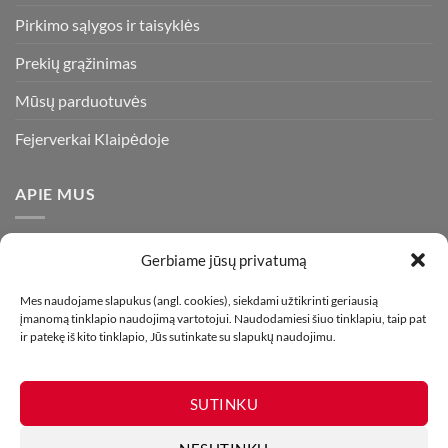
Pirkimo sąlygos ir taisyklės
Prekių grąžinimas
Mūsų parduotuvės
Fejerverkai Klaipėdoje
APIE MUS
Esame daugiametę patirtį turintys pirotechnikos ekspertai ir
Gerbiame jūsų privatumą
visada stengiamės pasiūlyti tik kokybiškiausius ir geriausius
gaminius už bene mažiausią kainą rinkoje. Prekes pristatome
Mes naudojame slapukus (angl. cookies), siekdami užtikrinti geriausią
įmanomą tinklapio naudojimą vartotojui. Naudodamiesi šiuo tinklapiu, taip pat
visoje Lietuvoje.
ir patekę iš kito tinklapio, Jūs sutinkate su slapukų naudojimu.
SUTINKU