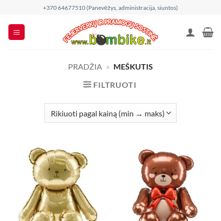
Skip
+370 64677510 (Panevėžys, administracija, siuntos)
to
content
PRADŽIA
»
MEŠKUTIS
FILTRUOTI