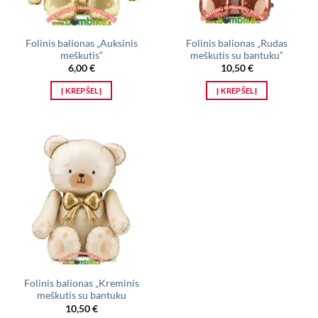
Folinis balionas „Auksinis
Folinis balionas „Rudas
meškutis“
meškutis su bantuku“
6,00
€
10,50
€
Į KREPŠELĮ
Į KREPŠELĮ
Folinis balionas „Kreminis
meškutis su bantuku
10,50
€