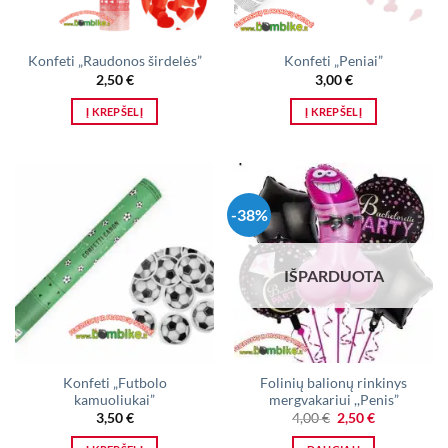
Konfeti „Raudonos širdelės”
Konfeti „Peniai”
2,50
€
3,00
€
Į KREPŠELĮ
Į KREPŠELĮ
-38%
IŠPARDUOTA
Konfeti „Futbolo
Folinių balionų rinkinys
kamuoliukai”
mergvakariui ,,Penis”
Original
Current
3,50
€
4,00
€
2,50
€
price
price
was:
is: