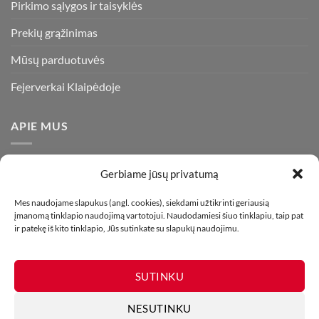
Pirkimo sąlygos ir taisyklės
Prekių grąžinimas
Mūsų parduotuvės
Fejerverkai Klaipėdoje
APIE MUS
Esame daugiametę patirtį turintys pirotechnikos ekspertai ir
Gerbiame jūsų privatumą
visada stengiamės pasiūlyti tik kokybiškiausius ir geriausius
gaminius už bene mažiausią kainą rinkoje. Prekes pristatome
Mes naudojame slapukus (angl. cookies), siekdami užtikrinti geriausią
įmanomą tinklapio naudojimą vartotojui. Naudodamiesi šiuo tinklapiu, taip pat
visoje Lietuvoje.
ir patekę iš kito tinklapio, Jūs sutinkate su slapukų naudojimu.
SUTINKU
NESUTINKU