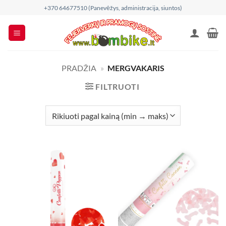
Skip
+370 64677510 (Panevėžys, administracija, siuntos)
to
content
PRADŽIA
»
MERGVAKARIS
FILTRUOTI