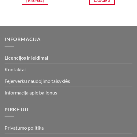
Į KREPŠELĮ
DAUGIAU
4,00 €.
2,50 €.
INFORMACIJA
Licencijos ir leidimai
Kontaktai
Fejerverkų naudojimo taisyklės
Informacija apie balionus
PIRKĖJUI
Privatumo politika