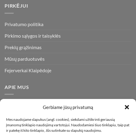
PIRKĖJUI
Privatumo politika
Pirkimo sąlygos ir taisyklės
Prekių grąžinimas
Mūsų parduotuvės
Fejerverkai Klaipėdoje
APIE MUS
Esame daugiametę patirtį turintys pirotechnikos ekspertai ir
Gerbiame jūsų privatumą
visada stengiamės pasiūlyti tik kokybiškiausius ir geriausius
gaminius už bene mažiausią kainą rinkoje. Prekes pristatome
Mes naudojame slapukus (angl. cookies), siekdami užtikrinti geriausią
įmanomą tinklapio naudojimą vartotojui. Naudodamiesi šiuo tinklapiu, taip pat
visoje Lietuvoje.
ir patekę iš kito tinklapio, Jūs sutinkate su slapukų naudojimu.