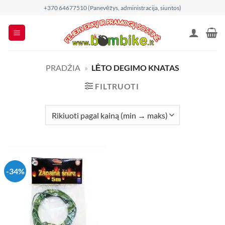
Skip
+370 64677510 (Panevėžys, administracija, siuntos)
to
content
PRADŽIA
»
LĖTO DEGIMO KNATAS
FILTRUOTI
-34%