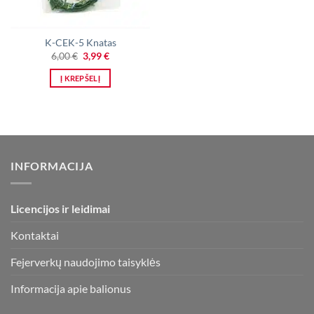
K-CEK-5 Knatas
Original
Current
6,00
€
3,99
€
price
price
was:
is:
Į KREPŠELĮ
6,00 €.
3,99 €.
INFORMACIJA
Licencijos ir leidimai
Kontaktai
Fejerverkų naudojimo taisyklės
Informacija apie balionus