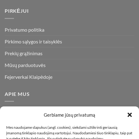
PIRKĖJUI
Privatumo politika
Pirkimo sąlygos ir taisyklės
Prekių grąžinimas
Mūsų parduotuvės
Fejerverkai Klaipėdoje
APIE MUS
Esame daugiametę patirtį turintys pirotechnikos ekspertai ir
Gerbiame jūsų privatumą
visada stengiamės pasiūlyti tik kokybiškiausius ir geriausius
gaminius už bene mažiausią kainą rinkoje. Prekes pristatome
Mes naudojame slapukus (angl. cookies), siekdami užtikrinti geriausią
įmanomą tinklapio naudojimą vartotojui. Naudodamiesi šiuo tinklapiu, taip pat
visoje Lietuvoje.
ir patekę iš kito tinklapio, Jūs sutinkate su slapukų naudojimu.