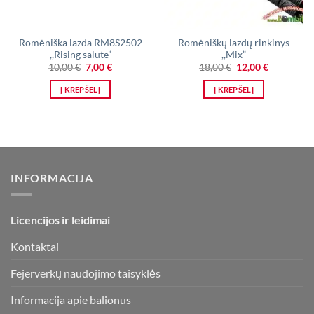
Romėniška lazda RM8S2502
Romėniškų lazdų rinkinys
,,Rising salute”
,,Mix”
Original
Current
Original
Current
10,00
€
7,00
€
18,00
€
12,00
€
price
price
price
price
was:
is:
was:
is:
Į KREPŠELĮ
Į KREPŠELĮ
10,00 €.
7,00 €.
18,00 €.
12,00 €.
INFORMACIJA
Licencijos ir leidimai
Kontaktai
Fejerverkų naudojimo taisyklės
Informacija apie balionus