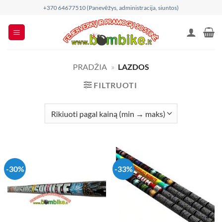
Skip
+370 64677510 (Panevėžys, administracija, siuntos)
to
content
PRADŽIA
»
LAZDOS
FILTRUOTI
-30%
-33%