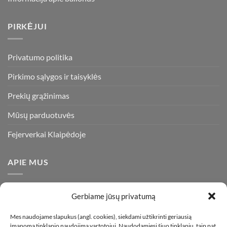
PIRKĖJUI
Privatumo politika
Pirkimo sąlygos ir taisyklės
Prekių grąžinimas
Mūsų parduotuvės
Fejerverkai Klaipėdoje
APIE MUS
Esame daugiametę patirtį turintys pirotechnikos ekspertai ir
Gerbiame jūsų privatumą
visada stengiamės pasiūlyti tik kokybiškiausius ir geriausius
gaminius už bene mažiausią kainą rinkoje. Prekes pristatome
Mes naudojame slapukus (angl. cookies), siekdami užtikrinti geriausią
įmanomą tinklapio naudojimą vartotojui. Naudodamiesi šiuo tinklapiu, taip pat