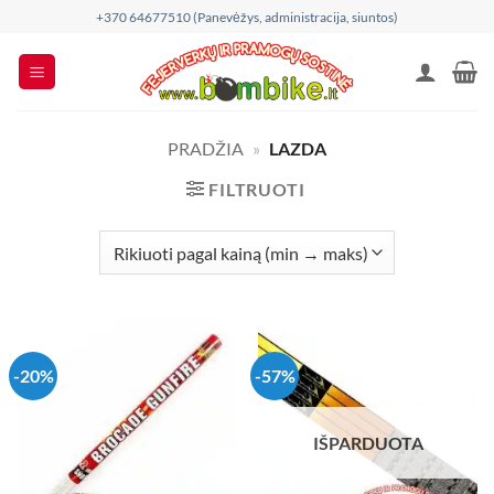
Skip
+370 64677510 (Panevėžys, administracija, siuntos)
to
content
PRADŽIA
»
LAZDA
FILTRUOTI
-20%
-57%
IŠPARDUOTA