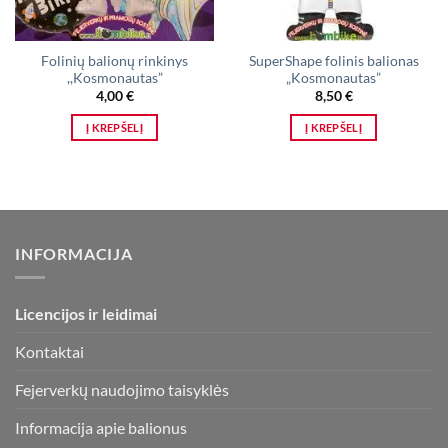
Folinių balionų rinkinys
SuperShape folinis balionas
,,Kosmonautas”
„Kosmonautas”
4,00
€
8,50
€
Į KREPŠELĮ
Į KREPŠELĮ
INFORMACIJA
Licencijos ir leidimai
Kontaktai
Fejerverkų naudojimo taisyklės
Informacija apie balionus