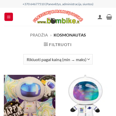
Skip
+370 64677510 (Panevėžys, administracija, siuntos)
to
content
PRADŽIA
»
KOSMONAUTAS
FILTRUOTI