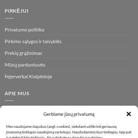
PIRKĖJUI
Privatumo politika
Pirkimo sąlygos ir taisyklės
Prekių grąžinimas
Mūsų parduotuvės
Fejerverkai Klaipėdoje
APIE MUS
Esame daugiametę patirtį turintys pirotechnikos ekspertai ir
Gerbiame jūsų privatumą
visada stengiamės pasiūlyti tik kokybiškiausius ir geriausius
gaminius už bene mažiausią kainą rinkoje. Prekes pristatome
Mes naudojame slapukus (angl. cookies), siekdami užtikrinti geriausią
įmanomą tinklapio naudojimą vartotojui. Naudodamiesi šiuo tinklapiu, taip pat
visoje Lietuvoje.
ir patekę iš kito tinklapio, Jūs sutinkate su slapukų naudojimu.