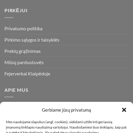
PIRKĖJUI
Privatumo politika
Pirkimo sąlygos ir taisyklės
Prekių grąžinimas
Mūsų parduotuvės
Fejerverkai Klaipėdoje
APIE MUS
Esame daugiametę patirtį turintys pirotechnikos ekspertai ir
Gerbiame jūsų privatumą
visada stengiamės pasiūlyti tik kokybiškiausius ir geriausius
gaminius už bene mažiausią kainą rinkoje. Prekes pristatome
Mes naudojame slapukus (angl. cookies), siekdami užtikrinti geriausią
įmanomą tinklapio naudojimą vartotojui. Naudodamiesi šiuo tinklapiu, taip pat
visoje Lietuvoje.
ir patekę iš kito tinklapio, Jūs sutinkate su slapukų naudojimu.