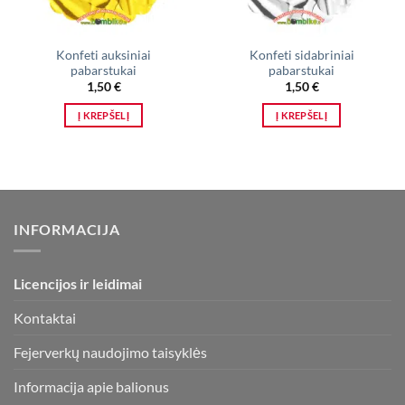
Konfeti auksiniai
Konfeti sidabriniai
pabarstukai
pabarstukai
1,50
€
1,50
€
Į KREPŠELĮ
Į KREPŠELĮ
INFORMACIJA
Licencijos ir leidimai
Kontaktai
Fejerverkų naudojimo taisyklės
Informacija apie balionus