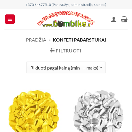
Skip
+370 64677510 (Panevėžys, administracija, siuntos)
to
content
PRADŽIA
»
KONFETI PABARSTUKAI
FILTRUOTI