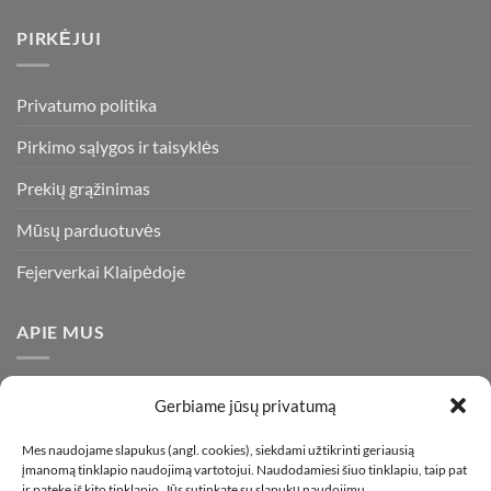
PIRKĖJUI
Privatumo politika
Pirkimo sąlygos ir taisyklės
Prekių grąžinimas
Mūsų parduotuvės
Fejerverkai Klaipėdoje
APIE MUS
Esame daugiametę patirtį turintys pirotechnikos ekspertai ir
Gerbiame jūsų privatumą
visada stengiamės pasiūlyti tik kokybiškiausius ir geriausius
gaminius už bene mažiausią kainą rinkoje. Prekes pristatome
Mes naudojame slapukus (angl. cookies), siekdami užtikrinti geriausią
įmanomą tinklapio naudojimą vartotojui. Naudodamiesi šiuo tinklapiu, taip pat
visoje Lietuvoje.
ir patekę iš kito tinklapio, Jūs sutinkate su slapukų naudojimu.