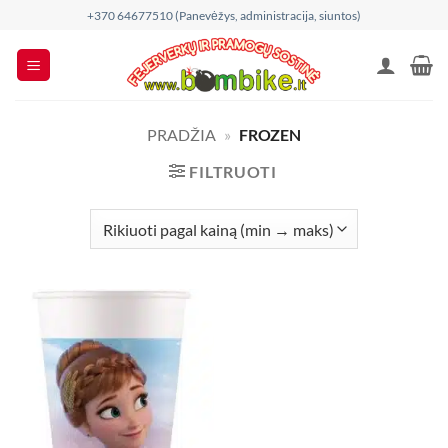
Skip
+370 64677510 (Panevėžys, administracija, siuntos)
to
content
PRADŽIA
»
FROZEN
FILTRUOTI