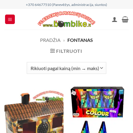
Skip
+370 64677510 (Panevėžys, administracija, siuntos)
to
content
PRADŽIA
»
FONTANAS
FILTRUOTI