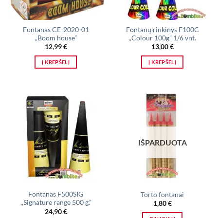
Fontanas CE-2020-01
Fontanų rinkinys F100C
,,Boom house”
,,Colour 100g” 1/6 vnt.
12,99
€
13,00
€
Į KREPŠELĮ
Į KREPŠELĮ
IŠPARDUOTA
Fontanas F500SIG
Torto fontanai
,,Signature range 500 g.”
1,80
€
24,90
€