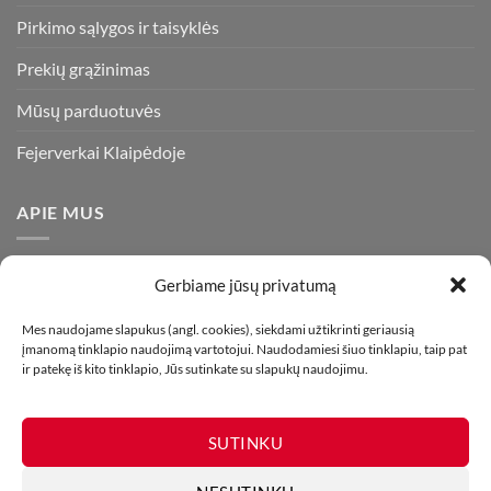
Pirkimo sąlygos ir taisyklės
Prekių grąžinimas
Mūsų parduotuvės
Fejerverkai Klaipėdoje
APIE MUS
Esame daugiametę patirtį turintys pirotechnikos ekspertai ir
Gerbiame jūsų privatumą
visada stengiamės pasiūlyti tik kokybiškiausius ir geriausius
gaminius už bene mažiausią kainą rinkoje. Prekes pristatome
Mes naudojame slapukus (angl. cookies), siekdami užtikrinti geriausią
įmanomą tinklapio naudojimą vartotojui. Naudodamiesi šiuo tinklapiu, taip pat
visoje Lietuvoje.
ir patekę iš kito tinklapio, Jūs sutinkate su slapukų naudojimu.
SUTINKU