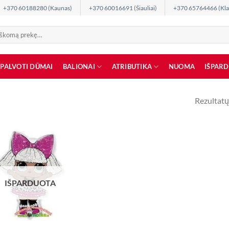
+370 60188280 (Kaunas)
+370 60016691 (Šiauliai)
+370 65764466 (Kla
SPALVOTI DŪMAI
BALIONAI
ATRIBUTIKA
NUOMA
IŠPAR
Rezultatų
IŠPARDUOTA