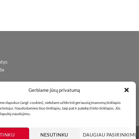
ntys
da
Gerbiame jūsų privatumą
iną
oje
e slapukus (angl. cookies), siekdami užtikrinti geriausią įmanomą tinklapio
totojui. Naudodamiesi šiuo tinklapiu, taip pat ir patekę iš kito tinklapio, Jūs
 slapukų naudojimu.
TINKU
NESUTINKU
DAUGIAU PASIRINKIMŲ