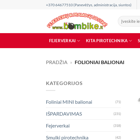
Skip
+370 64677510 (Panevėžys, administracija, siuntos)
to
content
Ieškoti:
FEJERVERKAI
KITA PIROTECHNIKA
PRADŽIA
»
FOLIONIAI BALIONAI
KATEGORIJOS
Foliniai MINI balionai
(71)
IŠPARDAVIMAS
(231)
Fejerverkai
(318)
Smulki pirotechnika
(42)