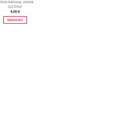
linis balionas „Lėlytė
Lol Diva”
4,00
€
DAUGIAU