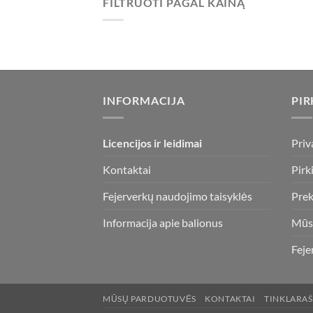
FILTRUOTI PAGAL KAINĄ
Min
Maks
kaina
kaina
INFORMACIJA
PIR
Licencijos ir leidimai
Priv
Kontaktai
Pirk
Fejerverkų naudojimo taisyklės
Prek
Informacija apie balionus
Mūs
Feje
MŪSŲ PARDUOTUVĖS
KONTAKTAI
TINKLARAŠ