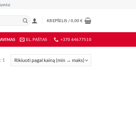
ipėda)
KREPŠELIS /
0,00
€
DAVIMAS
EL. PAŠTAS
+370 64677510
: 1