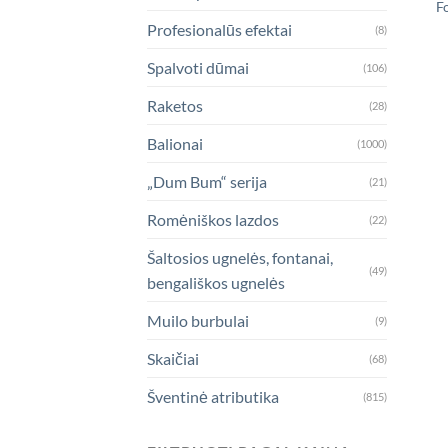
Fo
Profesionalūs efektai
(8)
Spalvoti dūmai
(106)
Raketos
(28)
Balionai
(1000)
„Dum Bum“ serija
(21)
Romėniškos lazdos
(22)
Šaltosios ugnelės, fontanai,
(49)
bengališkos ugnelės
Muilo burbulai
(9)
Skaičiai
(68)
Šventinė atributika
(815)