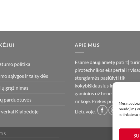
KĖJUI
APIE MUS
Esame daugiametę patirtį turi
atumo politika
pirotechnikos ekspertai ir visa
imo sąlygos ir taisyklės
stengiamės pasiūlyti tik
kokybiškiausius ir geriausius
ių grąžinimas
gaminius už bene mažiausią ka
ų parduotuvės
rinkoje. Prekes pristatome vis
Mes naudojam
naudojimą var
rverkai Klaipėdoje
Lietuvoje.
sutinkate su
TIS
SU