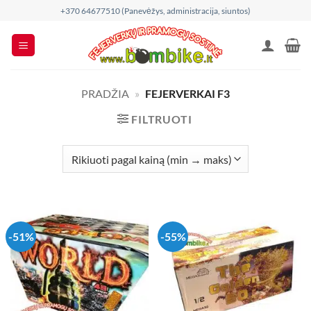
Skip
+370 64677510 (Panevėžys, administracija, siuntos)
to
content
PRADŽIA
»
FEJERVERKAI F3
FILTRUOTI
-51%
-55%