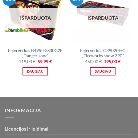
IŠPARDUOTA
IŠPARDUOTA
Fejerverkas B49S-F3S30G2F
Fejerverkas C39020F/C
„Danger zone“
„Fireworks show 390”
Original
Current
Original
Current
119,00
€
59,99
€
450,00
€
195,00
€
price
price
price
price
was:
is:
was:
is:
DAUGIAU
DAUGIAU
119,00 €.
59,99 €.
450,00 €.
195,00 €.
INFORMACIJA
Licencijos ir leidimai