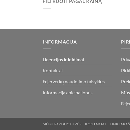
FILTRUOTI PAGAL KAINĄ
Min
Maks
kaina
kaina
INFORMACIJA
PIR
Licencijos ir leidimai
Priv
Kontaktai
Pirk
Fejerverkų naudojimo taisyklės
Prek
Informacija apie balionus
Mūs
Feje
MŪSŲ PARDUOTUVĖS
KONTAKTAI
TINKLARAŠ