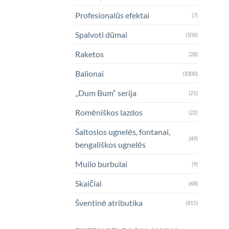
Profesionalūs efektai
(7)
Spalvoti dūmai
(106)
Raketos
(28)
Balionai
(1000)
„Dum Bum“ serija
(21)
Romėniškos lazdos
(22)
Šaltosios ugnelės, fontanai,
(49)
bengališkos ugnelės
Muilo burbulai
(9)
Skaičiai
(68)
Šventinė atributika
(815)