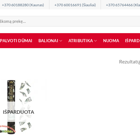
+370 60188280 (Kaunas)
+370 60016691 (Šiauliai)
+370 65764466 (Kla
SPALVOTI DŪMAI
BALIONAI
ATRIBUTIKA
NUOMA
IŠPAR
Rezultatų
IŠPARDUOTA