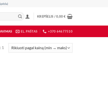
ipėda)
KREPŠELIS /
0,00
€
DAVIMAS
EL. PAŠTAS
+370 64677510
: 1