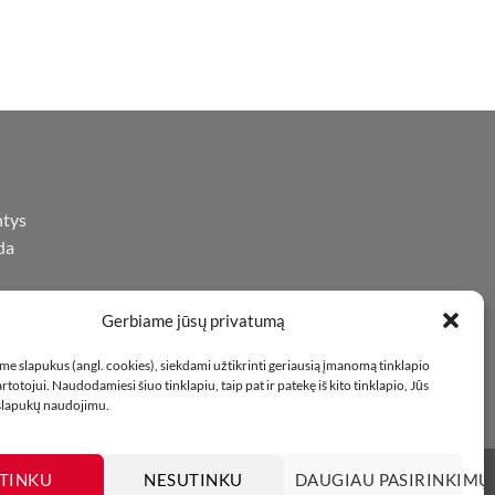
ntys
da
Gerbiame jūsų privatumą
iną
oje
e slapukus (angl. cookies), siekdami užtikrinti geriausią įmanomą tinklapio
totojui. Naudodamiesi šiuo tinklapiu, taip pat ir patekę iš kito tinklapio, Jūs
 slapukų naudojimu.
TINKU
NESUTINKU
DAUGIAU PASIRINKIMŲ