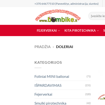
Skip
+370 64677510 (Panevėžys, administracija, siuntos)
to
content
Ieškoti:
FEJERVERKAI
KITA PIROTECHNIKA
PRADŽIA
»
DOLERIAI
KATEGORIJOS
Foliniai MINI balionai
(71)
IŠPARDAVIMAS
(231)
Fejerverkai
(320)
Smulki pirotechnika
(42)