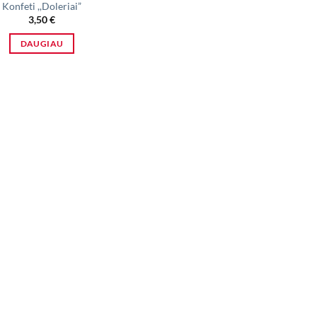
Konfeti ,,Doleriai”
3,50
€
DAUGIAU