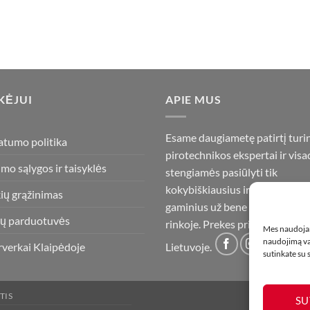
KĖJUI
APIE MUS
Esame daugiametę patirtį turi
atumo politika
pirotechnikos ekspertai ir visa
imo sąlygos ir taisyklės
stengiamės pasiūlyti tik
kokybiškiausius ir geriausius
ių grąžinimas
gaminius už bene mažiausią ka
ų parduotuvės
rinkoje. Prekes pristatome vis
Mes naudojam
naudojimą var
rverkai Klaipėdoje
Lietuvoje.
sutinkate su
TIS
SU